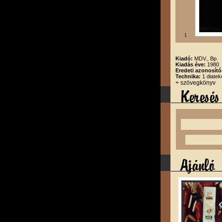
1
Kiadó:
MDV., Bp.
Kiadás éve:
1980
Eredeti azonosít
Technika:
1 diatek
+ szövegkönyv