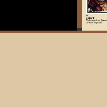
1971
Húsáruk
Élelmiszeripar, Gasz
Ismeretterjesztő