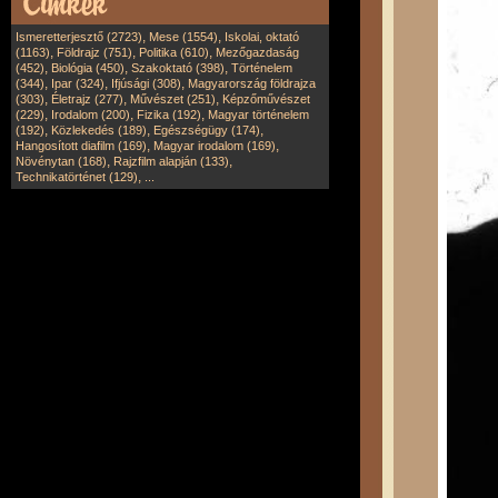
,
,
Ismeretterjesztő (2723)
Mese (1554)
Iskolai, oktató
,
,
,
(1163)
Földrajz (751)
Politika (610)
Mezőgazdaság
,
,
,
(452)
Biológia (450)
Szakoktató (398)
Történelem
,
,
,
(344)
Ipar (324)
Ifjúsági (308)
Magyarország földrajza
,
,
,
(303)
Életrajz (277)
Művészet (251)
Képzőművészet
,
,
,
(229)
Irodalom (200)
Fizika (192)
Magyar történelem
,
,
,
(192)
Közlekedés (189)
Egészségügy (174)
,
,
Hangosított diafilm (169)
Magyar irodalom (169)
,
,
Növénytan (168)
Rajzfilm alapján (133)
,
Technikatörténet (129)
...