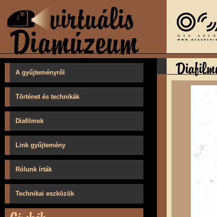
A gyűjteményről
Történet és technikák
Diafilmek
Link gyűjtemény
Rólunk írták
Technikai eszközök