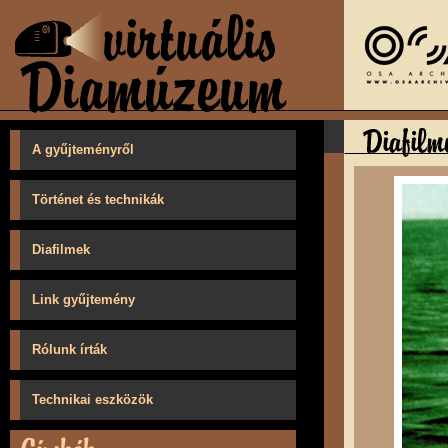
A gyűjteményről
Történet és technikák
Diafilmek
Link gyűjtemény
Rólunk írták
Technikai eszközök