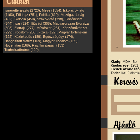
,
,
Ismeretterjesztő (2723)
Mese (1554)
Iskolai, oktató
,
,
,
(1163)
Földrajz (751)
Politika (610)
Mezőgazdaság
,
,
,
(452)
Biológia (450)
Szakoktató (398)
Történelem
,
,
,
(344)
Ipar (324)
Ifjúsági (308)
Magyarország földrajza
,
,
,
(303)
Életrajz (277)
Művészet (251)
Képzőművészet
,
,
,
(229)
Irodalom (200)
Fizika (192)
Magyar történelem
,
,
,
(192)
Közlekedés (189)
Egészségügy (174)
,
,
Hangosított diafilm (169)
Magyar irodalom (169)
,
,
Növénytan (168)
Rajzfilm alapján (133)
1
,
Technikatörténet (129)
...
Kiadó:
MDV., Bp.
Kiadás éve:
1981
Eredeti azonosít
Technika:
2 diatek