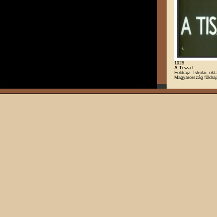
1928
A Tisza I.
Földrajz, Iskolai, okt
Magyarország földra