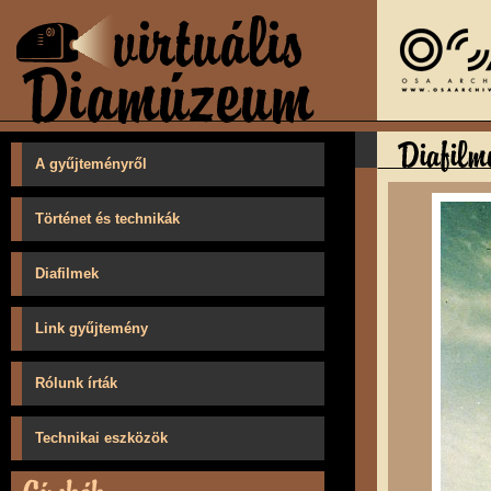
A gyűjteményről
Történet és technikák
Diafilmek
Link gyűjtemény
Rólunk írták
Technikai eszközök