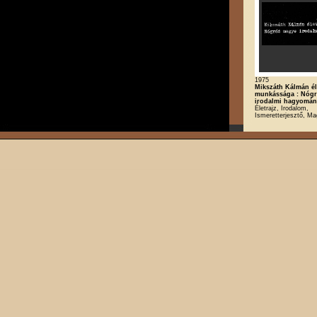
1975
Mikszáth Kálmán él
munkássága : Nóg
irodalmi hagyomán
Életrajz, Irodalom,
Ismeretterjesztő, Ma