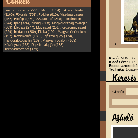
,
,
Ismeretterjesztő (2723)
Mese (1554)
Iskolai, oktató
,
,
,
(1163)
Földrajz (751)
Politika (610)
Mezőgazdaság
,
,
,
(452)
Biológia (450)
Szakoktató (398)
Történelem
,
,
,
(344)
Ipar (324)
Ifjúsági (308)
Magyarország földrajza
,
,
,
(303)
Életrajz (277)
Művészet (251)
Képzőművészet
,
,
,
(229)
Irodalom (200)
Fizika (192)
Magyar történelem
,
,
,
(192)
Közlekedés (189)
Egészségügy (174)
,
,
Hangosított diafilm (169)
Magyar irodalom (169)
1
,
,
Növénytan (168)
Rajzfilm alapján (133)
,
Technikatörténet (129)
...
Kiadó:
MDV., Bp.
Kiadás éve:
1969
Eredeti azonosító
Technika:
1 diatek
Címkék: