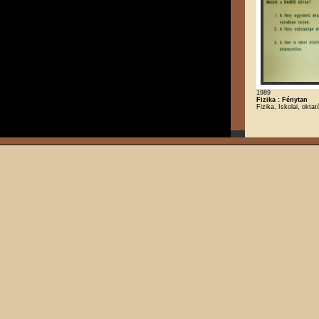
1989
Fizika : Fénytan
Fizika, Iskolai, oktat