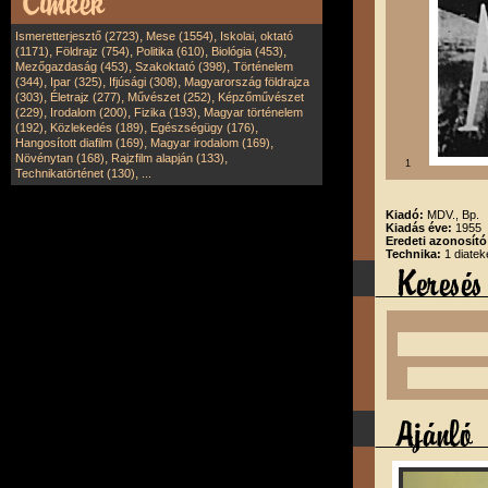
,
,
Ismeretterjesztő (2723)
Mese (1554)
Iskolai, oktató
,
,
,
,
(1171)
Földrajz (754)
Politika (610)
Biológia (453)
,
,
Mezőgazdaság (453)
Szakoktató (398)
Történelem
,
,
,
(344)
Ipar (325)
Ifjúsági (308)
Magyarország földrajza
,
,
,
(303)
Életrajz (277)
Művészet (252)
Képzőművészet
,
,
,
(229)
Irodalom (200)
Fizika (193)
Magyar történelem
,
,
,
(192)
Közlekedés (189)
Egészségügy (176)
,
,
Hangosított diafilm (169)
Magyar irodalom (169)
,
,
Növénytan (168)
Rajzfilm alapján (133)
1
,
Technikatörténet (130)
...
Kiadó:
MDV., Bp.
Kiadás éve:
1955
Eredeti azonosít
Technika:
1 diatek