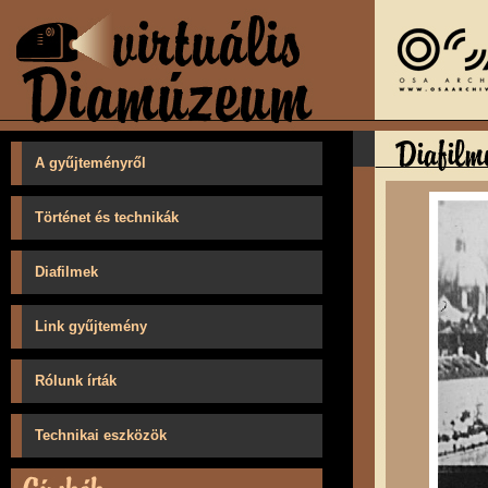
A gyűjteményről
Történet és technikák
Diafilmek
Link gyűjtemény
Rólunk írták
Technikai eszközök