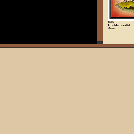
1990
A boldog család
Mese