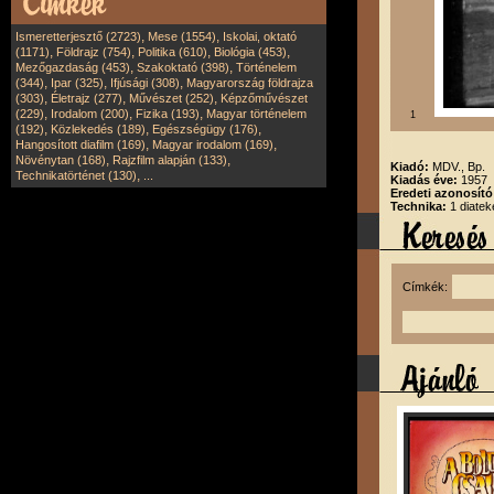
,
,
Ismeretterjesztő (2723)
Mese (1554)
Iskolai, oktató
,
,
,
,
(1171)
Földrajz (754)
Politika (610)
Biológia (453)
,
,
Mezőgazdaság (453)
Szakoktató (398)
Történelem
,
,
,
(344)
Ipar (325)
Ifjúsági (308)
Magyarország földrajza
,
,
,
(303)
Életrajz (277)
Művészet (252)
Képzőművészet
,
,
,
(229)
Irodalom (200)
Fizika (193)
Magyar történelem
1
,
,
,
(192)
Közlekedés (189)
Egészségügy (176)
,
,
Hangosított diafilm (169)
Magyar irodalom (169)
,
,
Növénytan (168)
Rajzfilm alapján (133)
Kiadó:
MDV., Bp.
,
Technikatörténet (130)
...
Kiadás éve:
1957
Eredeti azonosít
Technika:
1 diatek
Címkék: