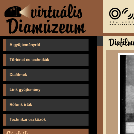
A gyűjteményről
Történet és technikák
Diafilmek
Link gyűjtemény
Rólunk írták
Technikai eszközök