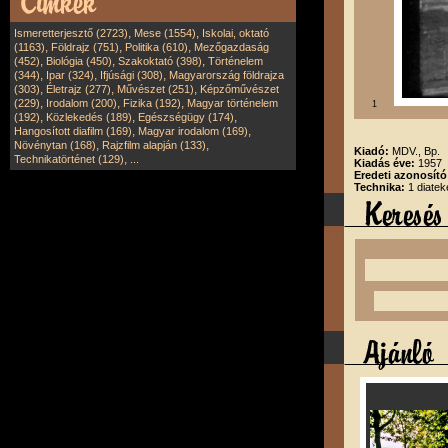
,
,
Ismeretterjesztő (2723)
Mese (1554)
Iskolai, oktató
,
,
,
(1163)
Földrajz (751)
Politika (610)
Mezőgazdaság
,
,
,
(452)
Biológia (450)
Szakoktató (398)
Történelem
,
,
,
(344)
Ipar (324)
Ifjúsági (308)
Magyarország földrajza
,
,
,
(303)
Életrajz (277)
Művészet (251)
Képzőművészet
,
,
,
(229)
Irodalom (200)
Fizika (192)
Magyar történelem
1
,
,
,
(192)
Közlekedés (189)
Egészségügy (174)
,
,
Hangosított diafilm (169)
Magyar irodalom (169)
,
,
Növénytan (168)
Rajzfilm alapján (133)
Kiadó:
MDV., Bp.
,
Technikatörténet (129)
...
Kiadás éve:
1957
Eredeti azonosít
Technika:
1 diatek