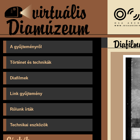
A gyűjteményről
Történet és technikák
Diafilmek
Link gyűjtemény
Rólunk írták
Technikai eszközök