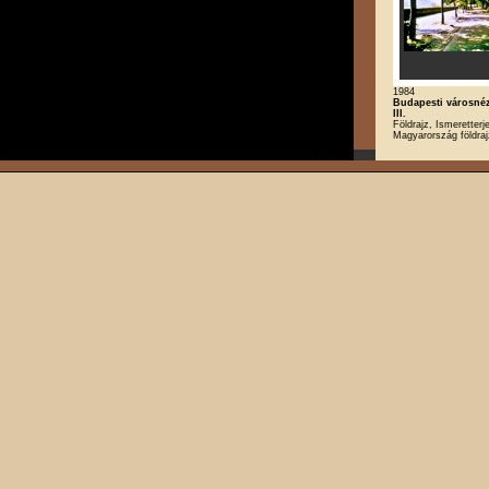
1984
Budapesti városné
III.
Földrajz, Ismeretterj
Magyarország földra