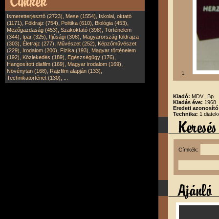
,
,
Ismeretterjesztő (2723)
Mese (1554)
Iskolai, oktató
,
,
,
,
(1171)
Földrajz (754)
Politika (610)
Biológia (453)
,
,
Mezőgazdaság (453)
Szakoktató (398)
Történelem
,
,
,
(344)
Ipar (325)
Ifjúsági (308)
Magyarország földrajza
,
,
,
(303)
Életrajz (277)
Művészet (252)
Képzőművészet
,
,
,
(229)
Irodalom (200)
Fizika (193)
Magyar történelem
,
,
,
(192)
Közlekedés (189)
Egészségügy (176)
,
,
Hangosított diafilm (169)
Magyar irodalom (169)
,
,
Növénytan (168)
Rajzfilm alapján (133)
1
,
Technikatörténet (130)
...
Kiadó:
MDV., Bp.
Kiadás éve:
1968
Eredeti azonosít
Technika:
1 diatek
Címkék: