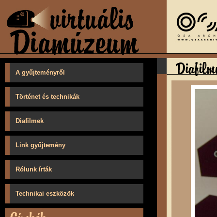
A gyűjteményről
Történet és technikák
Diafilmek
Link gyűjtemény
Rólunk írták
Technikai eszközök