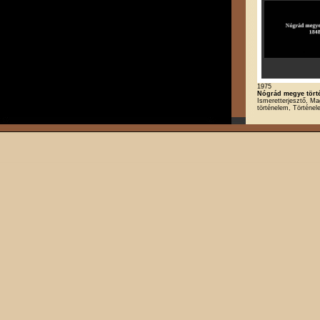
1975
Nógrád megye törté
Ismeretterjesztő, Ma
történelem, Történe