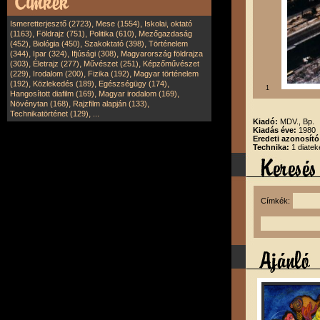
,
,
Ismeretterjesztő (2723)
Mese (1554)
Iskolai, oktató
,
,
,
(1163)
Földrajz (751)
Politika (610)
Mezőgazdaság
,
,
,
(452)
Biológia (450)
Szakoktató (398)
Történelem
,
,
,
(344)
Ipar (324)
Ifjúsági (308)
Magyarország földrajza
,
,
,
(303)
Életrajz (277)
Művészet (251)
Képzőművészet
,
,
,
(229)
Irodalom (200)
Fizika (192)
Magyar történelem
,
,
,
(192)
Közlekedés (189)
Egészségügy (174)
1
,
,
Hangosított diafilm (169)
Magyar irodalom (169)
,
,
Növénytan (168)
Rajzfilm alapján (133)
,
Technikatörténet (129)
...
Kiadó:
MDV., Bp.
Kiadás éve:
1980
Eredeti azonosít
Technika:
1 diatek
Címkék: