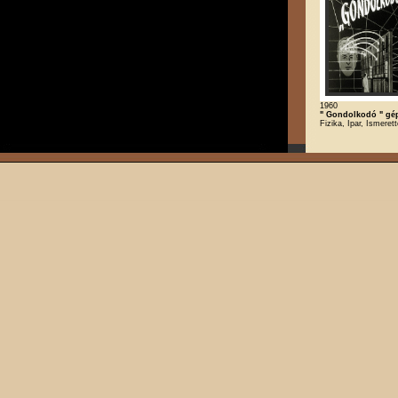
1960
" Gondolkodó " gé
Fizika, Ipar, Ismerett