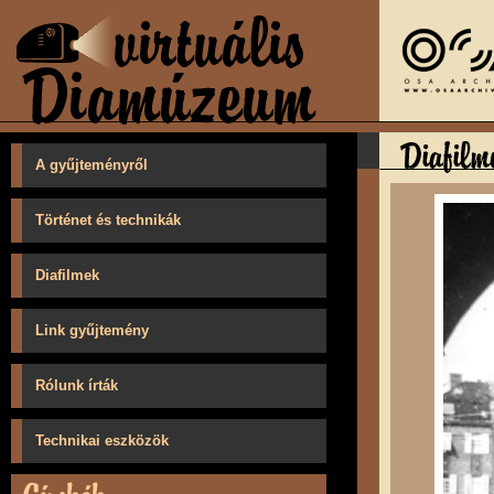
A gyűjteményről
Történet és technikák
Diafilmek
Link gyűjtemény
Rólunk írták
Technikai eszközök