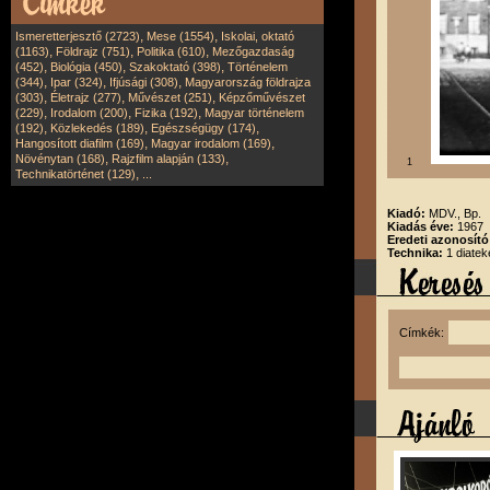
,
,
Ismeretterjesztő (2723)
Mese (1554)
Iskolai, oktató
,
,
,
(1163)
Földrajz (751)
Politika (610)
Mezőgazdaság
,
,
,
(452)
Biológia (450)
Szakoktató (398)
Történelem
,
,
,
(344)
Ipar (324)
Ifjúsági (308)
Magyarország földrajza
,
,
,
(303)
Életrajz (277)
Művészet (251)
Képzőművészet
,
,
,
(229)
Irodalom (200)
Fizika (192)
Magyar történelem
,
,
,
(192)
Közlekedés (189)
Egészségügy (174)
,
,
Hangosított diafilm (169)
Magyar irodalom (169)
,
,
Növénytan (168)
Rajzfilm alapján (133)
1
,
Technikatörténet (129)
...
Kiadó:
MDV., Bp.
Kiadás éve:
1967
Eredeti azonosít
Technika:
1 diatek
Címkék: