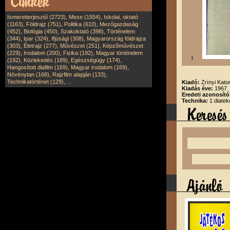
,
,
Ismeretterjesztő (2723)
Mese (1554)
Iskolai, oktató
,
,
,
(1163)
Földrajz (751)
Politika (610)
Mezőgazdaság
,
,
,
(452)
Biológia (450)
Szakoktató (398)
Történelem
,
,
,
(344)
Ipar (324)
Ifjúsági (308)
Magyarország földrajza
,
,
,
(303)
Életrajz (277)
Művészet (251)
Képzőművészet
,
,
,
(229)
Irodalom (200)
Fizika (192)
Magyar történelem
1
,
,
,
(192)
Közlekedés (189)
Egészségügy (174)
,
,
Hangosított diafilm (169)
Magyar irodalom (169)
,
,
Növénytan (168)
Rajzfilm alapján (133)
,
Technikatörténet (129)
...
Kiadó:
Zrínyi Kato
Kiadás éve:
1967
Eredeti azonosít
Technika:
1 diatek