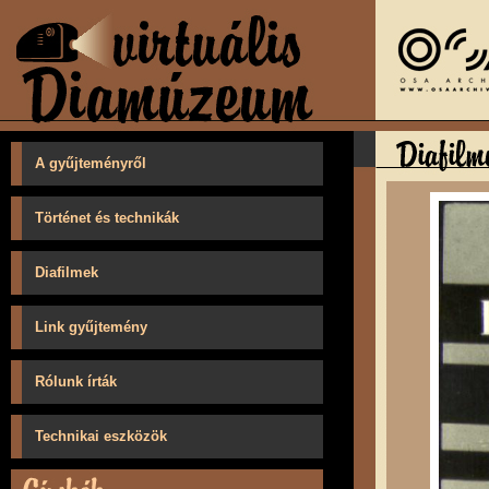
A gyűjteményről
Történet és technikák
Diafilmek
Link gyűjtemény
Rólunk írták
Technikai eszközök