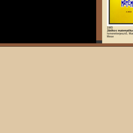
1985
Játékos matematika
Ismeretterjesztő, Ma
Mese