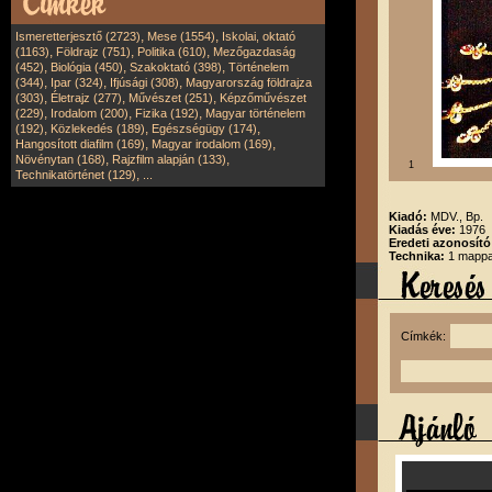
,
,
Ismeretterjesztő (2723)
Mese (1554)
Iskolai, oktató
,
,
,
(1163)
Földrajz (751)
Politika (610)
Mezőgazdaság
,
,
,
(452)
Biológia (450)
Szakoktató (398)
Történelem
,
,
,
(344)
Ipar (324)
Ifjúsági (308)
Magyarország földrajza
,
,
,
(303)
Életrajz (277)
Művészet (251)
Képzőművészet
,
,
,
(229)
Irodalom (200)
Fizika (192)
Magyar történelem
,
,
,
(192)
Közlekedés (189)
Egészségügy (174)
,
,
Hangosított diafilm (169)
Magyar irodalom (169)
,
,
Növénytan (168)
Rajzfilm alapján (133)
1
,
Technikatörténet (129)
...
Kiadó:
MDV., Bp.
Kiadás éve:
1976
Eredeti azonosító
Technika:
1 mappa,
Címkék: