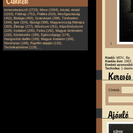
,
,
Ismeretterjesztő (2723)
Mese (1554)
Iskolai, oktató
,
,
,
(1163)
Földrajz (751)
Politika (610)
Mezőgazdaság
,
,
,
(452)
Biológia (450)
Szakoktató (398)
Történelem
,
,
,
(344)
Ipar (324)
Ifjúsági (308)
Magyarország földrajza
,
,
,
(303)
Életrajz (277)
Művészet (251)
Képzőművészet
,
,
,
(229)
Irodalom (200)
Fizika (192)
Magyar történelem
,
,
,
(192)
Közlekedés (189)
Egészségügy (174)
,
,
Hangosított diafilm (169)
Magyar irodalom (169)
,
,
Növénytan (168)
Rajzfilm alapján (133)
1
,
Technikatörténet (129)
...
Kiadó:
MDV., Bp.
Kiadás éve:
1963
Eredeti azonosít
Technika:
1 diatek
Címkék: