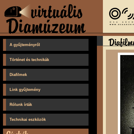
A gyűjteményről
Történet és technikák
Diafilmek
Link gyűjtemény
Rólunk írták
Technikai eszközök