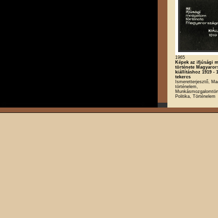
1965
Képek az ifjúsági
története Magyaro
kiállításhoz 1919 - 1
tekercs
Ismeretterjesztő, Ma
történelem,
Munkásmozgalomtört
Politika, Történelem