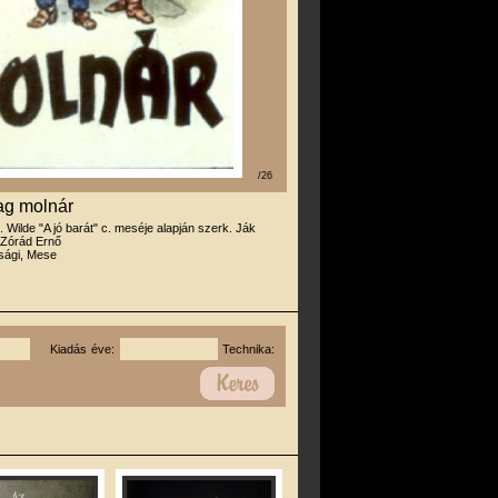
/26
ag molnár
. Wilde "A jó barát" c. meséje alapján szerk. Ják
 Zórád Ernő
úsági, Mese
Kiadás éve:
Technika: