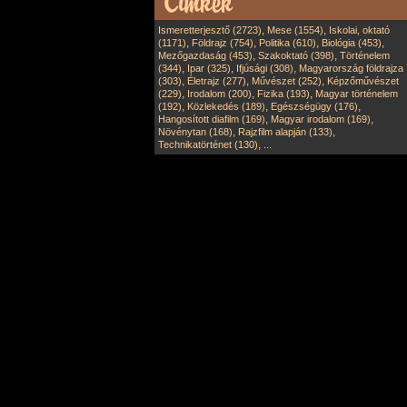
,
,
Ismeretterjesztő (2723)
Mese (1554)
Iskolai, oktató
,
,
,
,
(1171)
Földrajz (754)
Politika (610)
Biológia (453)
,
,
Mezőgazdaság (453)
Szakoktató (398)
Történelem
,
,
,
(344)
Ipar (325)
Ifjúsági (308)
Magyarország földrajza
,
,
,
(303)
Életrajz (277)
Művészet (252)
Képzőművészet
,
,
,
(229)
Irodalom (200)
Fizika (193)
Magyar történelem
,
,
,
(192)
Közlekedés (189)
Egészségügy (176)
,
,
Hangosított diafilm (169)
Magyar irodalom (169)
,
,
Növénytan (168)
Rajzfilm alapján (133)
,
Technikatörténet (130)
...