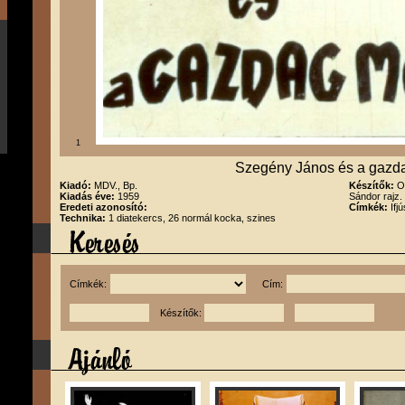
1
Szegény János és a gazd
Kiadó:
MDV., Bp.
Készítők:
O
Kiadás éve:
1959
Sándor rajz.
Eredeti azonosító:
Címkék:
Ifj
Technika:
1 diatekercs, 26 normál kocka, szines
Címkék:
Cím:
Készítők: