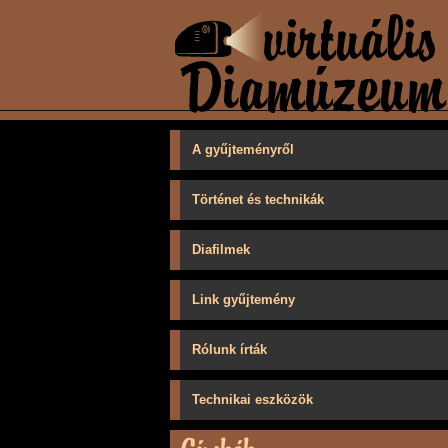
A gyűjteményről
Történet és technikák
Diafilmek
Link gyűjtemény
Rólunk írták
Technikai eszközök