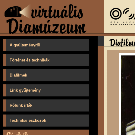
A gyűjteményről
Történet és technikák
Diafilmek
Link gyűjtemény
Rólunk írták
Technikai eszközök