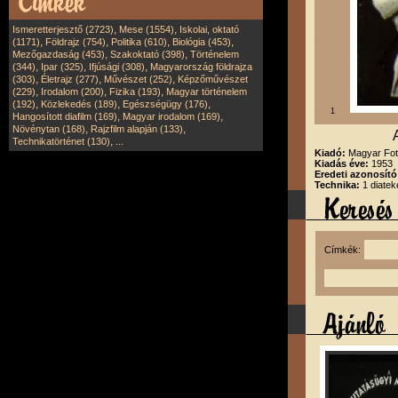
,
,
Ismeretterjesztő (2723)
Mese (1554)
Iskolai, oktató
,
,
,
,
(1171)
Földrajz (754)
Politika (610)
Biológia (453)
,
,
Mezőgazdaság (453)
Szakoktató (398)
Történelem
,
,
,
(344)
Ipar (325)
Ifjúsági (308)
Magyarország földrajza
,
,
,
(303)
Életrajz (277)
Művészet (252)
Képzőművészet
,
,
,
(229)
Irodalom (200)
Fizika (193)
Magyar történelem
,
,
,
(192)
Közlekedés (189)
Egészségügy (176)
1
,
,
Hangosított diafilm (169)
Magyar irodalom (169)
,
,
Növénytan (168)
Rajzfilm alapján (133)
,
Technikatörténet (130)
...
Kiadó:
Magyar Fot
Kiadás éve:
1953
Eredeti azonosító
Technika:
1 diatek
Címkék: