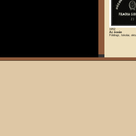
1952
Az óceán
Földrajz, Iskolai, okt