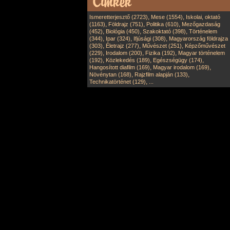
,
,
Ismeretterjesztő (2723)
Mese (1554)
Iskolai, oktató
,
,
,
(1163)
Földrajz (751)
Politika (610)
Mezőgazdaság
,
,
,
(452)
Biológia (450)
Szakoktató (398)
Történelem
,
,
,
(344)
Ipar (324)
Ifjúsági (308)
Magyarország földrajza
,
,
,
(303)
Életrajz (277)
Művészet (251)
Képzőművészet
,
,
,
(229)
Irodalom (200)
Fizika (192)
Magyar történelem
,
,
,
(192)
Közlekedés (189)
Egészségügy (174)
,
,
Hangosított diafilm (169)
Magyar irodalom (169)
,
,
Növénytan (168)
Rajzfilm alapján (133)
,
Technikatörténet (129)
...