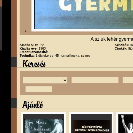
1
A sziuk fehér gyerm
Kiadó:
MDV., Bp.
Készítők:
s
Kiadás éve:
1963
Címkék:
Ifj
Eredeti azonosító:
Technika:
1 diatekercs, 45 normál kocka, szines