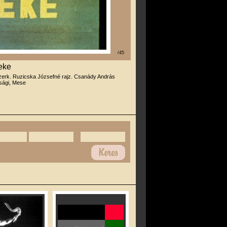
/45
eke
zerk. Ruzicska Józsefné rajz. Csanády András
úsági, Mese