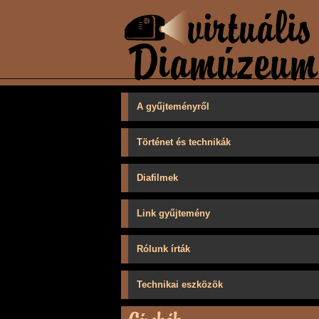
A gyűjteményről
Történet és technikák
Diafilmek
Link gyűjtemény
Rólunk írták
Technikai eszközök