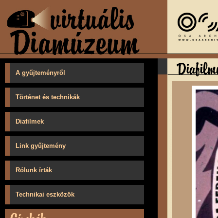
A gyűjteményről
Történet és technikák
Diafilmek
Link gyűjtemény
Rólunk írták
Technikai eszközök