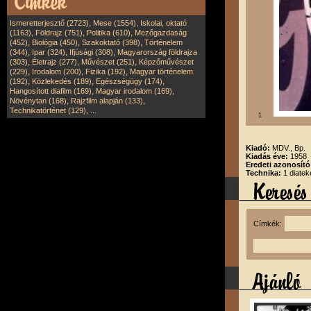
,
,
Ismeretterjesztő (2723)
Mese (1554)
Iskolai, oktató
,
,
,
(1163)
Földrajz (751)
Politika (610)
Mezőgazdaság
,
,
,
(452)
Biológia (450)
Szakoktató (398)
Történelem
,
,
,
(344)
Ipar (324)
Ifjúsági (308)
Magyarország földrajza
,
,
,
(303)
Életrajz (277)
Művészet (251)
Képzőművészet
,
,
,
(229)
Irodalom (200)
Fizika (192)
Magyar történelem
,
,
,
(192)
Közlekedés (189)
Egészségügy (174)
,
,
Hangosított diafilm (169)
Magyar irodalom (169)
,
,
Növénytan (168)
Rajzfilm alapján (133)
,
Technikatörténet (129)
...
1
Kiadó:
MDV., Bp.
Kiadás éve:
1958
Eredeti azonosít
Technika:
1 diatek
Címkék: