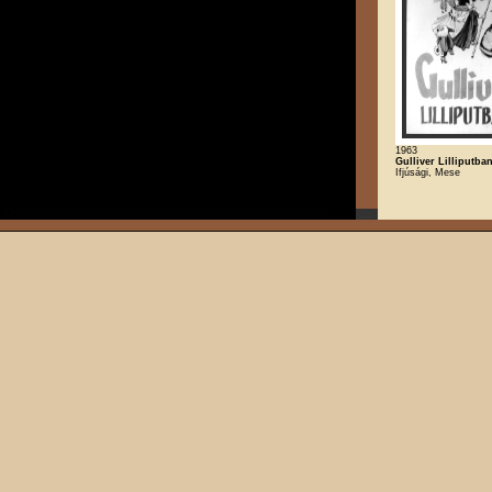
1963
Gulliver Lilliputba
Ifjúsági, Mese