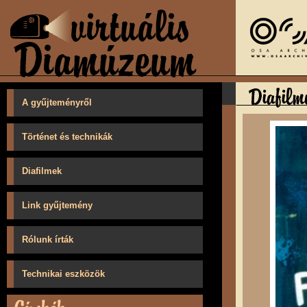
A gyűjteményről
Történet és technikák
Diafilmek
Link gyűjtemény
Rólunk írták
Technikai eszközök