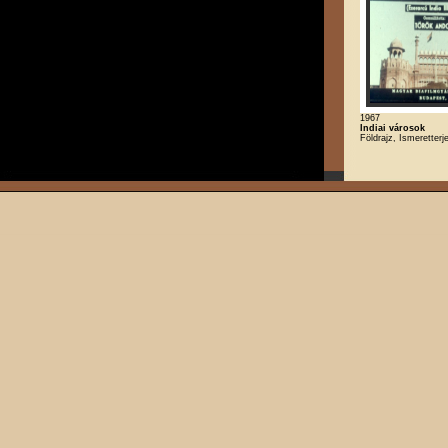
1967
Indiai városok
Földrajz, Ismeretterj