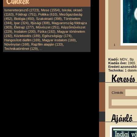
,
,
Ismeretterjesztő (2723)
Mese (1554)
Iskolai, oktató
,
,
,
(1163)
Földrajz (751)
Politika (610)
Mezőgazdaság
,
,
,
(452)
Biológia (450)
Szakoktató (398)
Történelem
,
,
,
(344)
Ipar (324)
Ifjúsági (308)
Magyarország földrajza
,
,
,
(303)
Életrajz (277)
Művészet (251)
Képzőművészet
,
,
,
(229)
Irodalom (200)
Fizika (192)
Magyar történelem
,
,
,
(192)
Közlekedés (189)
Egészségügy (174)
,
,
Hangosított diafilm (169)
Magyar irodalom (169)
,
,
Növénytan (168)
Rajzfilm alapján (133)
1
,
Technikatörténet (129)
...
Kiadó:
MDV., Bp.
Kiadás éve:
1965
Eredeti azonosító
Technika:
1 diatek
Címkék: