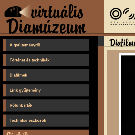
A gyűjteményről
Történet és technikák
Diafilmek
Link gyűjtemény
Rólunk írták
Technikai eszközök