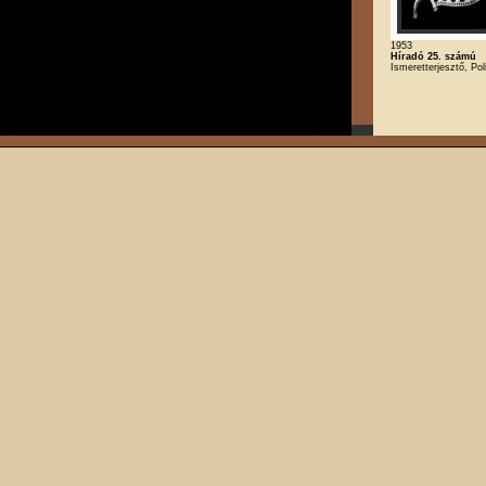
1953
Híradó 25. számú
Ismeretterjesztő, Poli