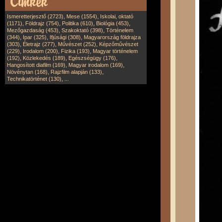
,
,
Ismeretterjesztő (2723)
Mese (1554)
Iskolai, oktató
,
,
,
,
(1171)
Földrajz (754)
Politika (610)
Biológia (453)
,
,
Mezőgazdaság (453)
Szakoktató (398)
Történelem
,
,
,
(344)
Ipar (325)
Ifjúsági (308)
Magyarország földrajza
,
,
,
(303)
Életrajz (277)
Művészet (252)
Képzőművészet
,
,
,
(229)
Irodalom (200)
Fizika (193)
Magyar történelem
,
,
,
(192)
Közlekedés (189)
Egészségügy (176)
,
,
Hangosított diafilm (169)
Magyar irodalom (169)
,
,
Növénytan (168)
Rajzfilm alapján (133)
,
Technikatörténet (130)
...