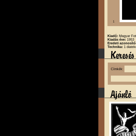
1
Kiadó:
Magyar Fot
Kiadás éve:
1953
Eredeti azonosító
Technika:
1 diatek
Címkék: