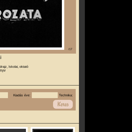
/17
i
drajz, Iskolai, oktató
önyv
Kiadás éve:
Technika: