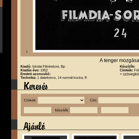
1
A tenger mozgása
Kiadó:
Iskolai Filmintézet, Bp.
Készítők:
Kiadás éve:
1952
Címkék:
Föl
Eredeti azonosító:
+ szövegk
Technika:
1 diatekercs, 14 normál kocka, ff.
Címkék:
Cím:
Készítők: