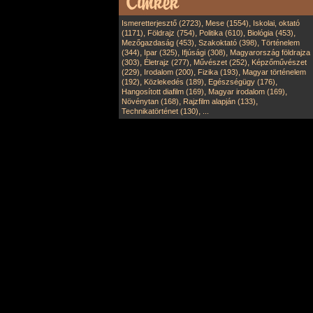
,
,
Ismeretterjesztő (2723)
Mese (1554)
Iskolai, oktató
,
,
,
,
(1171)
Földrajz (754)
Politika (610)
Biológia (453)
,
,
Mezőgazdaság (453)
Szakoktató (398)
Történelem
,
,
,
(344)
Ipar (325)
Ifjúsági (308)
Magyarország földrajza
,
,
,
(303)
Életrajz (277)
Művészet (252)
Képzőművészet
,
,
,
(229)
Irodalom (200)
Fizika (193)
Magyar történelem
,
,
,
(192)
Közlekedés (189)
Egészségügy (176)
,
,
Hangosított diafilm (169)
Magyar irodalom (169)
,
,
Növénytan (168)
Rajzfilm alapján (133)
,
Technikatörténet (130)
...