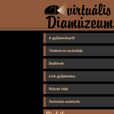
A gyűjteményről
Történet és technikák
Diafilmek
Link gyűjtemény
Rólunk írták
Technikai eszközök