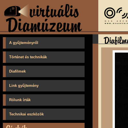
A gyűjteményről
Történet és technikák
Diafilmek
Link gyűjtemény
Rólunk írták
Technikai eszközök