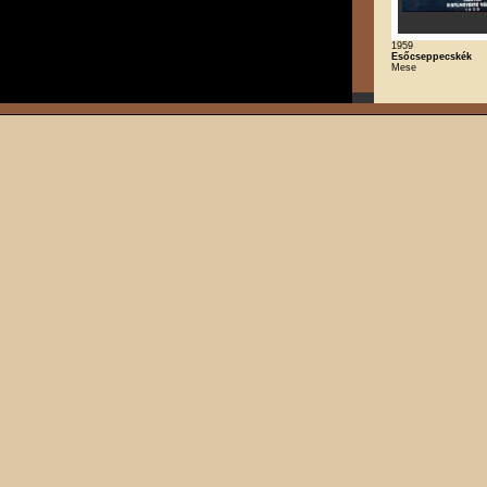
1959
Esőcseppecskék
Mese