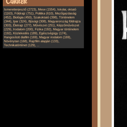
,
,
Ismeretterjesztő (2723)
Mese (1554)
Iskolai, oktató
,
,
,
(1163)
Földrajz (751)
Politika (610)
Mezőgazdaság
,
,
,
(452)
Biológia (450)
Szakoktató (398)
Történelem
,
,
,
(344)
Ipar (324)
Ifjúsági (308)
Magyarország földrajza
,
,
,
(303)
Életrajz (277)
Művészet (251)
Képzőművészet
,
,
,
(229)
Irodalom (200)
Fizika (192)
Magyar történelem
,
,
,
(192)
Közlekedés (189)
Egészségügy (174)
,
,
Hangosított diafilm (169)
Magyar irodalom (169)
,
,
Növénytan (168)
Rajzfilm alapján (133)
,
Technikatörténet (129)
...