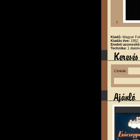
1
Kiadó:
Magyar Fot
Kiadás éve:
1952
Eredeti azonosító
Technika:
1 diatek
Címkék: