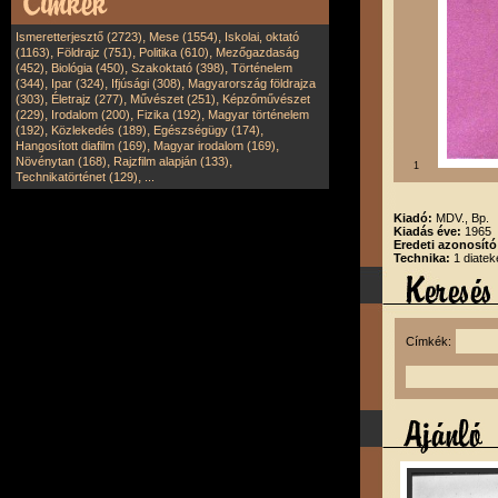
,
,
Ismeretterjesztő (2723)
Mese (1554)
Iskolai, oktató
,
,
,
(1163)
Földrajz (751)
Politika (610)
Mezőgazdaság
,
,
,
(452)
Biológia (450)
Szakoktató (398)
Történelem
,
,
,
(344)
Ipar (324)
Ifjúsági (308)
Magyarország földrajza
,
,
,
(303)
Életrajz (277)
Művészet (251)
Képzőművészet
,
,
,
(229)
Irodalom (200)
Fizika (192)
Magyar történelem
,
,
,
(192)
Közlekedés (189)
Egészségügy (174)
,
,
Hangosított diafilm (169)
Magyar irodalom (169)
,
,
Növénytan (168)
Rajzfilm alapján (133)
1
,
Technikatörténet (129)
...
Kiadó:
MDV., Bp.
Kiadás éve:
1965
Eredeti azonosító
Technika:
1 diatek
Címkék: