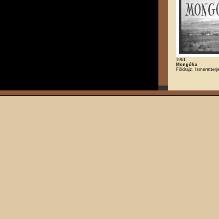
1961
Mongólia
Földrajz, Ismeretterje