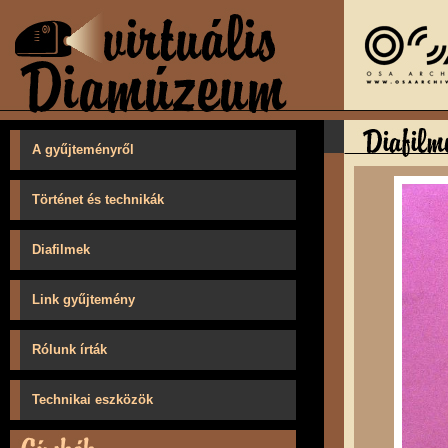
A gyűjteményről
Történet és technikák
Diafilmek
Link gyűjtemény
Rólunk írták
Technikai eszközök