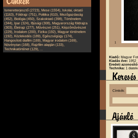
,
,
Ismeretterjesztő (2723)
Mese (1554)
Iskolai, oktató
,
,
,
(1163)
Földrajz (751)
Politika (610)
Mezőgazdaság
,
,
,
(452)
Biológia (450)
Szakoktató (398)
Történelem
,
,
,
(344)
Ipar (324)
Ifjúsági (308)
Magyarország földrajza
,
,
,
(303)
Életrajz (277)
Művészet (251)
Képzőművészet
,
,
,
(229)
Irodalom (200)
Fizika (192)
Magyar történelem
,
,
,
(192)
Közlekedés (189)
Egészségügy (174)
,
,
Hangosított diafilm (169)
Magyar irodalom (169)
1
,
,
Növénytan (168)
Rajzfilm alapján (133)
,
Technikatörténet (129)
...
Kiadó:
Magyar Fot
Kiadás éve:
1952
Eredeti azonosít
Technika:
1 diatek
Címkék: