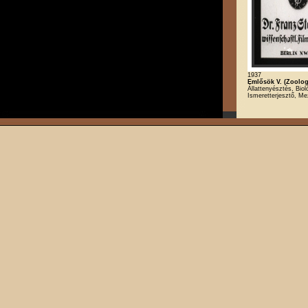
1937
Emlősök V. (Zoologi
Állattenyésztés, Bioló
Ismeretterjesztő, M