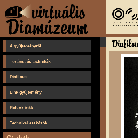
A gyűjteményről
Történet és technikák
Diafilmek
Link gyűjtemény
Rólunk írták
Technikai eszközök