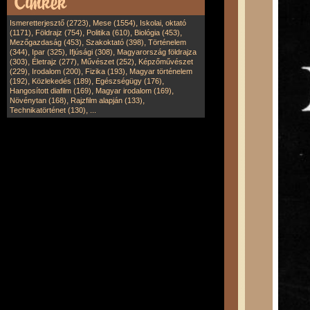
,
,
Ismeretterjesztő (2723)
Mese (1554)
Iskolai, oktató
,
,
,
,
(1171)
Földrajz (754)
Politika (610)
Biológia (453)
,
,
Mezőgazdaság (453)
Szakoktató (398)
Történelem
,
,
,
(344)
Ipar (325)
Ifjúsági (308)
Magyarország földrajza
,
,
,
(303)
Életrajz (277)
Művészet (252)
Képzőművészet
,
,
,
(229)
Irodalom (200)
Fizika (193)
Magyar történelem
,
,
,
(192)
Közlekedés (189)
Egészségügy (176)
,
,
Hangosított diafilm (169)
Magyar irodalom (169)
,
,
Növénytan (168)
Rajzfilm alapján (133)
,
Technikatörténet (130)
...