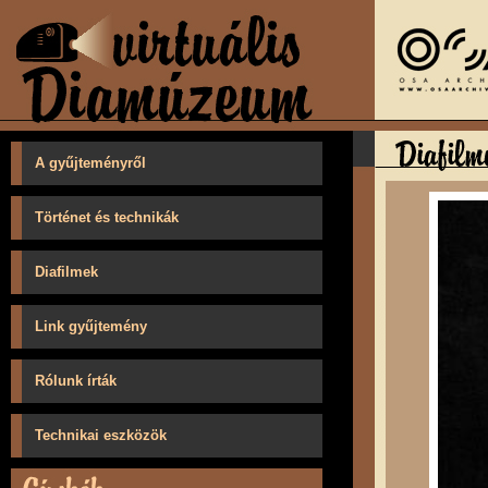
A gyűjteményről
Történet és technikák
Diafilmek
Link gyűjtemény
Rólunk írták
Technikai eszközök