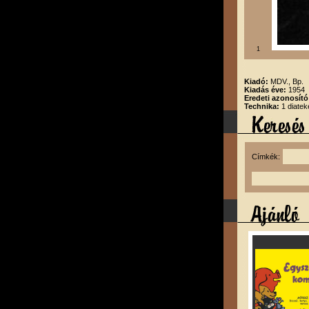
1
Kiadó:
MDV., Bp.
Kiadás éve:
1954
Eredeti azonosító
Technika:
1 diatek
Címkék: