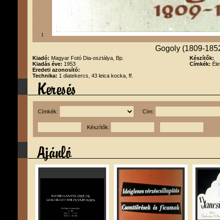
1
Gogoly (1809-185
Kiadó:
Magyar Fotó Dia-osztálya, Bp.
Készítők:
Kiadás éve:
1953
Címkék:
Éle
Eredeti azonosító:
Technika:
1 diatekercs, 43 leica kocka, ff.
Címkék:
Cím:
Készítők: