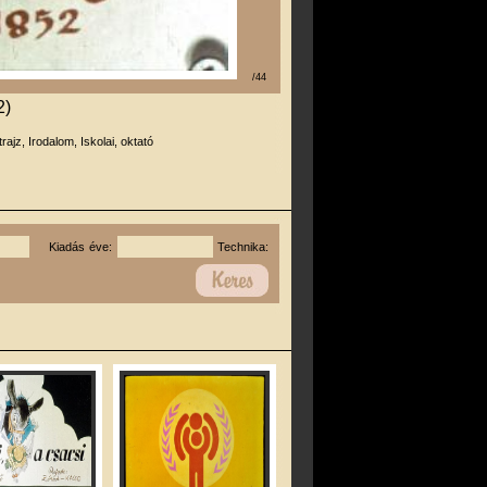
/44
2)
trajz, Irodalom, Iskolai, oktató
Kiadás éve:
Technika: