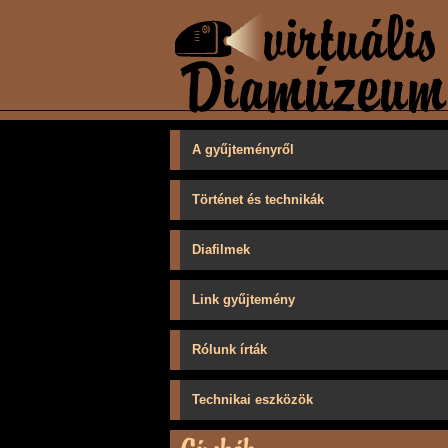
A gyűjteményről
Történet és technikák
Diafilmek
Link gyűjtemény
Rólunk írták
Technikai eszközök