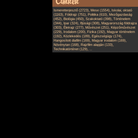
,
,
Ismeretterjesztő (2723)
Mese (1554)
Iskolai, oktató
,
,
,
(1163)
Földrajz (751)
Politika (610)
Mezőgazdaság
,
,
,
(452)
Biológia (450)
Szakoktató (398)
Történelem
,
,
,
(344)
Ipar (324)
Ifjúsági (308)
Magyarország földrajza
,
,
,
(303)
Életrajz (277)
Művészet (251)
Képzőművészet
,
,
,
(229)
Irodalom (200)
Fizika (192)
Magyar történelem
,
,
,
(192)
Közlekedés (189)
Egészségügy (174)
,
,
Hangosított diafilm (169)
Magyar irodalom (169)
,
,
Növénytan (168)
Rajzfilm alapján (133)
,
Technikatörténet (129)
...