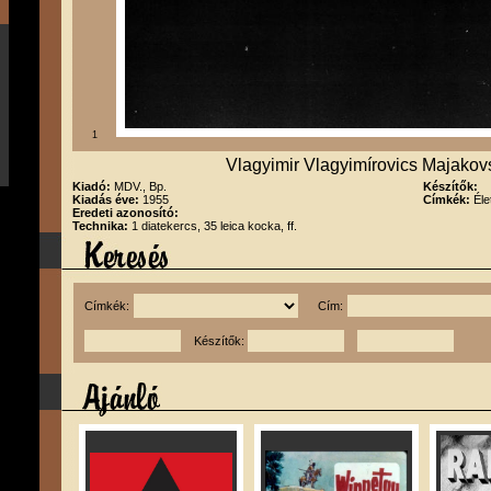
1
Vlagyimir Vlagyimírovics Majakov
Kiadó:
MDV., Bp.
Készítők:
Kiadás éve:
1955
Címkék:
Éle
Eredeti azonosító:
Technika:
1 diatekercs, 35 leica kocka, ff.
Címkék:
Cím:
Készítők: