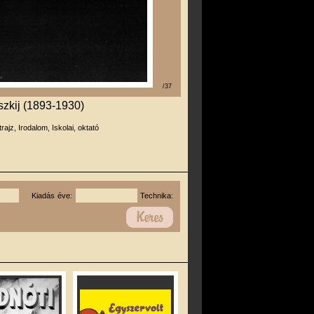
/37
szkij (1893-1930)
trajz, Irodalom, Iskolai, oktató
Kiadás éve:
Technika: