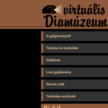
A gyűjteményről
Történet és technikák
Diafilmek
Link gyűjtemény
Rólunk írták
Technikai eszközök