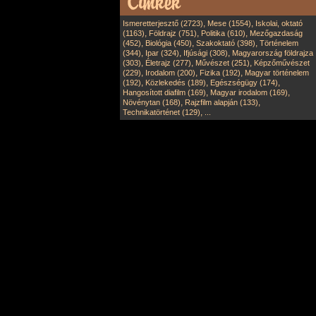
,
,
Ismeretterjesztő (2723)
Mese (1554)
Iskolai, oktató
,
,
,
(1163)
Földrajz (751)
Politika (610)
Mezőgazdaság
,
,
,
(452)
Biológia (450)
Szakoktató (398)
Történelem
,
,
,
(344)
Ipar (324)
Ifjúsági (308)
Magyarország földrajza
,
,
,
(303)
Életrajz (277)
Művészet (251)
Képzőművészet
,
,
,
(229)
Irodalom (200)
Fizika (192)
Magyar történelem
,
,
,
(192)
Közlekedés (189)
Egészségügy (174)
,
,
Hangosított diafilm (169)
Magyar irodalom (169)
,
,
Növénytan (168)
Rajzfilm alapján (133)
,
Technikatörténet (129)
...