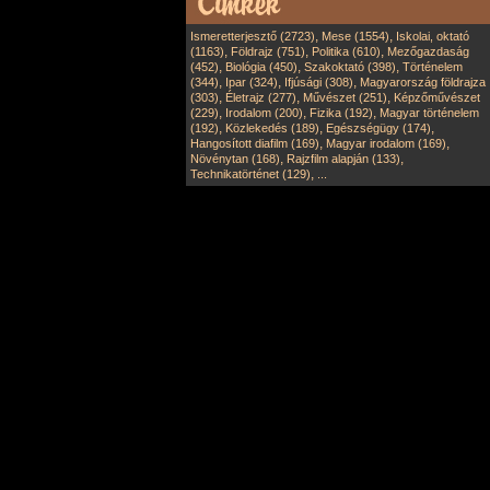
,
,
Ismeretterjesztő (2723)
Mese (1554)
Iskolai, oktató
,
,
,
(1163)
Földrajz (751)
Politika (610)
Mezőgazdaság
,
,
,
(452)
Biológia (450)
Szakoktató (398)
Történelem
,
,
,
(344)
Ipar (324)
Ifjúsági (308)
Magyarország földrajza
,
,
,
(303)
Életrajz (277)
Művészet (251)
Képzőművészet
,
,
,
(229)
Irodalom (200)
Fizika (192)
Magyar történelem
,
,
,
(192)
Közlekedés (189)
Egészségügy (174)
,
,
Hangosított diafilm (169)
Magyar irodalom (169)
,
,
Növénytan (168)
Rajzfilm alapján (133)
,
Technikatörténet (129)
...