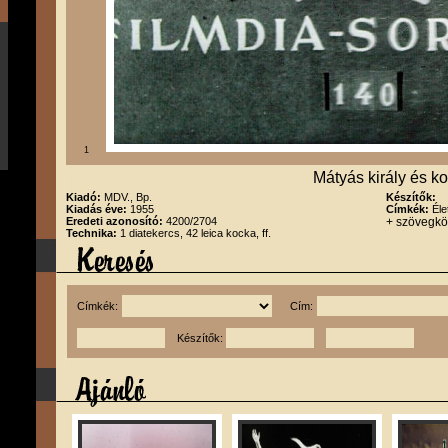
1
Mátyás király és ko
Kiadó:
MDV., Bp.
Készítők:
Kiadás éve:
1955
Címkék:
Éle
Eredeti azonosító:
4200/2704
+ szövegk
Technika:
1 diatekercs, 42 leica kocka, ff.
Címkék:
Cím:
Készítők: