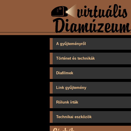
A gyűjteményről
Történet és technikák
Diafilmek
Link gyűjtemény
Rólunk írták
Technikai eszközök