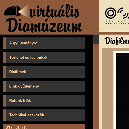
A gyűjteményről
Történet és technikák
Diafilmek
Link gyűjtemény
Rólunk írták
Technikai eszközök