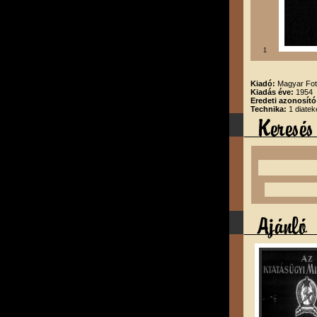
1
Kiadó:
Magyar Fot
Kiadás éve:
1954
Eredeti azonosító
Technika:
1 diatek