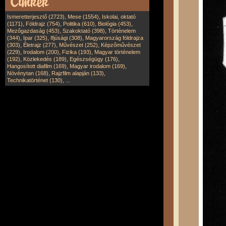
,
,
Ismeretterjesztő (2723)
Mese (1554)
Iskolai, oktató
,
,
,
,
(1171)
Földrajz (754)
Politika (610)
Biológia (453)
,
,
Mezőgazdaság (453)
Szakoktató (398)
Történelem
,
,
,
(344)
Ipar (325)
Ifjúsági (308)
Magyarország földrajza
,
,
,
(303)
Életrajz (277)
Művészet (252)
Képzőművészet
,
,
,
(229)
Irodalom (200)
Fizika (193)
Magyar történelem
,
,
,
(192)
Közlekedés (189)
Egészségügy (176)
,
,
Hangosított diafilm (169)
Magyar irodalom (169)
,
,
Növénytan (168)
Rajzfilm alapján (133)
,
Technikatörténet (130)
...