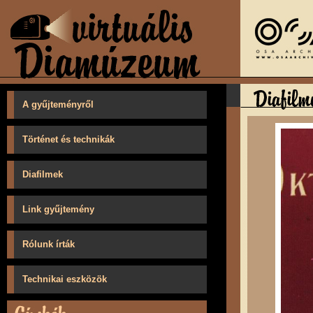
A gyűjteményről
Történet és technikák
Diafilmek
Link gyűjtemény
Rólunk írták
Technikai eszközök