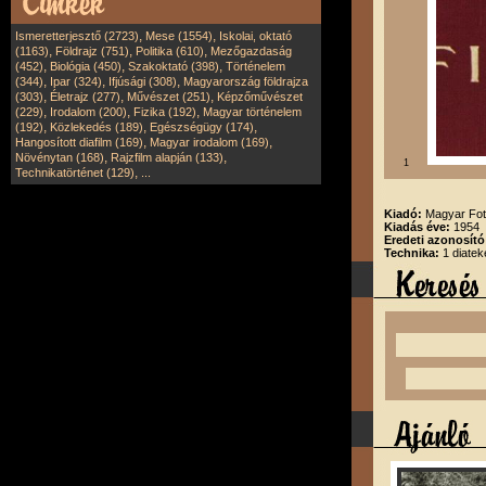
,
,
Ismeretterjesztő (2723)
Mese (1554)
Iskolai, oktató
,
,
,
(1163)
Földrajz (751)
Politika (610)
Mezőgazdaság
,
,
,
(452)
Biológia (450)
Szakoktató (398)
Történelem
,
,
,
(344)
Ipar (324)
Ifjúsági (308)
Magyarország földrajza
,
,
,
(303)
Életrajz (277)
Művészet (251)
Képzőművészet
,
,
,
(229)
Irodalom (200)
Fizika (192)
Magyar történelem
,
,
,
(192)
Közlekedés (189)
Egészségügy (174)
,
,
Hangosított diafilm (169)
Magyar irodalom (169)
,
,
Növénytan (168)
Rajzfilm alapján (133)
1
,
Technikatörténet (129)
...
Kiadó:
Magyar Fot
Kiadás éve:
1954
Eredeti azonosító
Technika:
1 diatek