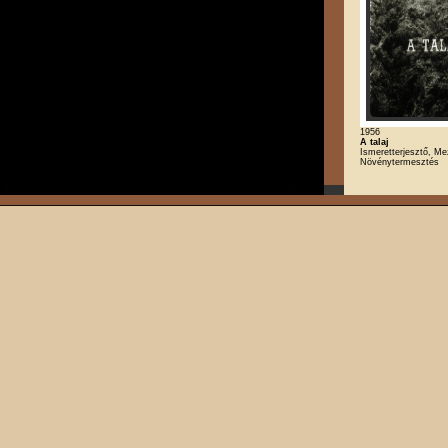
1956
A talaj
Ismeretterjesztő, M
Növénytermesztés