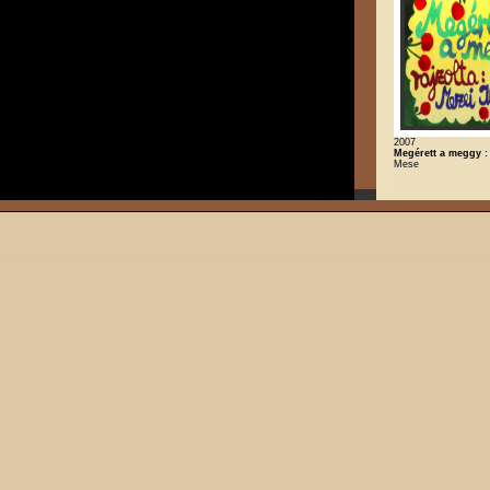
2007
Megérett a meggy 
Mese