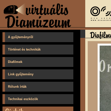
A gyűjteményről
Történet és technikák
Diafilmek
Link gyűjtemény
Rólunk írták
Technikai eszközök