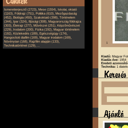
,
,
Ismeretterjesztő (2723)
Mese (1554)
Iskolai, oktató
,
,
,
(1163)
Földrajz (751)
Politika (610)
Mezőgazdaság
,
,
,
(452)
Biológia (450)
Szakoktató (398)
Történelem
,
,
,
(344)
Ipar (324)
Ifjúsági (308)
Magyarország földrajza
,
,
,
(303)
Életrajz (277)
Művészet (251)
Képzőművészet
,
,
,
(229)
Irodalom (200)
Fizika (192)
Magyar történelem
,
,
,
(192)
Közlekedés (189)
Egészségügy (174)
,
,
Hangosított diafilm (169)
Magyar irodalom (169)
,
,
Növénytan (168)
Rajzfilm alapján (133)
1
,
Technikatörténet (129)
...
Kiadó:
Magyar Fot
Kiadás éve:
1954
Eredeti azonosító
Technika:
1 diatek