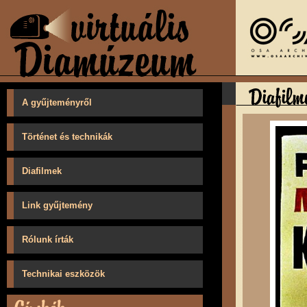
A gyűjteményről
Történet és technikák
Diafilmek
Link gyűjtemény
Rólunk írták
Technikai eszközök