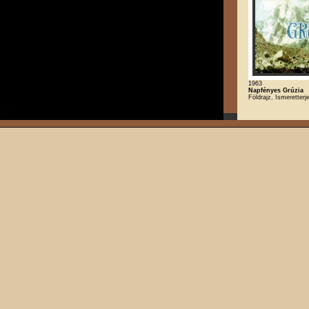
1963
Napfényes Grúzia
Földrajz, Ismeretterj