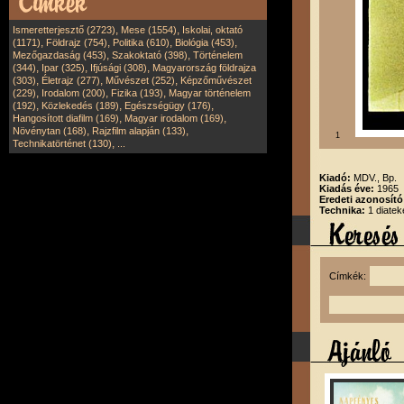
,
,
Ismeretterjesztő (2723)
Mese (1554)
Iskolai, oktató
,
,
,
,
(1171)
Földrajz (754)
Politika (610)
Biológia (453)
,
,
Mezőgazdaság (453)
Szakoktató (398)
Történelem
,
,
,
(344)
Ipar (325)
Ifjúsági (308)
Magyarország földrajza
,
,
,
(303)
Életrajz (277)
Művészet (252)
Képzőművészet
,
,
,
(229)
Irodalom (200)
Fizika (193)
Magyar történelem
,
,
,
(192)
Közlekedés (189)
Egészségügy (176)
,
,
Hangosított diafilm (169)
Magyar irodalom (169)
,
,
Növénytan (168)
Rajzfilm alapján (133)
1
,
Technikatörténet (130)
...
Kiadó:
MDV., Bp.
Kiadás éve:
1965
Eredeti azonosít
Technika:
1 diatek
Címkék: