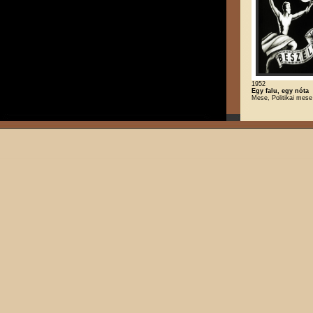
1952
Egy falu, egy nóta
Mese, Politikai mese