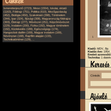
,
,
Ismeretterjesztő (2723)
Mese (1554)
Iskolai, oktató
,
,
,
(1163)
Földrajz (751)
Politika (610)
Mezőgazdaság
,
,
,
(452)
Biológia (450)
Szakoktató (398)
Történelem
,
,
,
(344)
Ipar (324)
Ifjúsági (308)
Magyarország földrajza
,
,
,
(303)
Életrajz (277)
Művészet (251)
Képzőművészet
,
,
,
(229)
Irodalom (200)
Fizika (192)
Magyar történelem
,
,
,
(192)
Közlekedés (189)
Egészségügy (174)
,
,
Hangosított diafilm (169)
Magyar irodalom (169)
,
,
Növénytan (168)
Rajzfilm alapján (133)
1
,
Technikatörténet (129)
...
Kiadó:
MDV., Bp.
Kiadás éve:
1954
Eredeti azonosító
Technika:
1 diatek
Címkék: