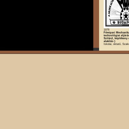
1976
Fémipari Mechanika
technológiai eljárá
Szilárd, képlékeny
alakítás )
Iskolai, oktató, Szak