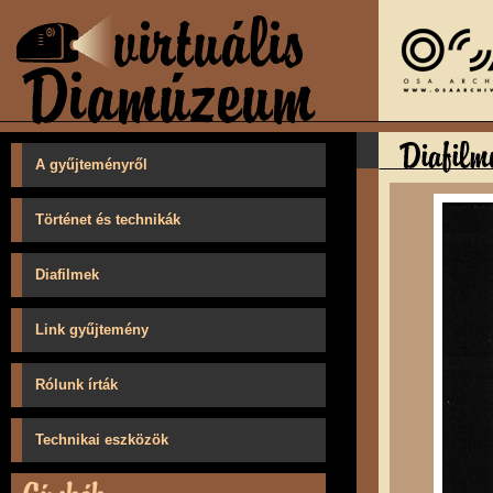
A gyűjteményről
Történet és technikák
Diafilmek
Link gyűjtemény
Rólunk írták
Technikai eszközök