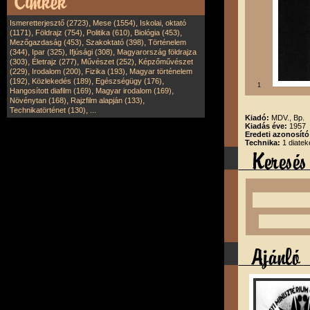
,
,
Ismeretterjesztő (2723)
Mese (1554)
Iskolai, oktató
,
,
,
,
(1171)
Földrajz (754)
Politika (610)
Biológia (453)
,
,
Mezőgazdaság (453)
Szakoktató (398)
Történelem
,
,
,
(344)
Ipar (325)
Ifjúsági (308)
Magyarország földrajza
,
,
,
(303)
Életrajz (277)
Művészet (252)
Képzőművészet
,
,
,
(229)
Irodalom (200)
Fizika (193)
Magyar történelem
,
,
,
(192)
Közlekedés (189)
Egészségügy (176)
1
,
,
Hangosított diafilm (169)
Magyar irodalom (169)
,
,
Növénytan (168)
Rajzfilm alapján (133)
,
Technikatörténet (130)
...
Kiadó:
MDV., Bp.
Kiadás éve:
1957
Eredeti azonosító
Technika:
1 diatek