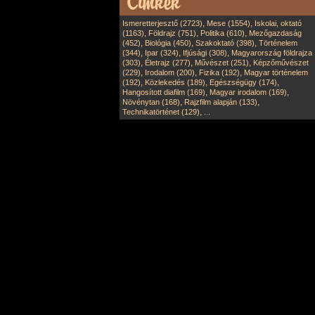
,
,
Ismeretterjesztő (2723)
Mese (1554)
Iskolai, oktató
,
,
,
(1163)
Földrajz (751)
Politika (610)
Mezőgazdaság
,
,
,
(452)
Biológia (450)
Szakoktató (398)
Történelem
,
,
,
(344)
Ipar (324)
Ifjúsági (308)
Magyarország földrajza
,
,
,
(303)
Életrajz (277)
Művészet (251)
Képzőművészet
,
,
,
(229)
Irodalom (200)
Fizika (192)
Magyar történelem
,
,
,
(192)
Közlekedés (189)
Egészségügy (174)
,
,
Hangosított diafilm (169)
Magyar irodalom (169)
,
,
Növénytan (168)
Rajzfilm alapján (133)
,
Technikatörténet (129)
...