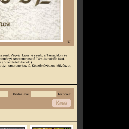
/27
sszeáll. Végvári Lajosné szerk. a Társadalom és
ományi Ismeretterjesztő Társulat felelős kiad.
 ( Szemléltető képek )
trajz, Ismeretterjesztő, Képzőművészet, Művészet,
Kiadás éve:
Technika: