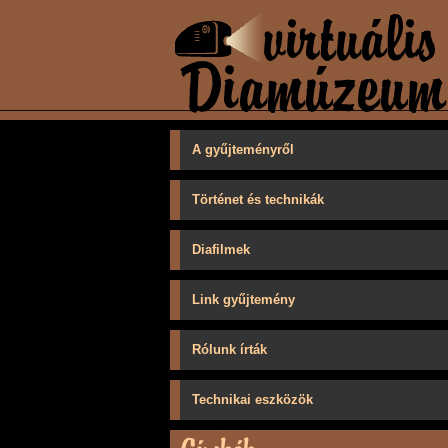
A gyűjteményről
Történet és technikák
Diafilmek
Link gyűjtemény
Rólunk írták
Technikai eszközök