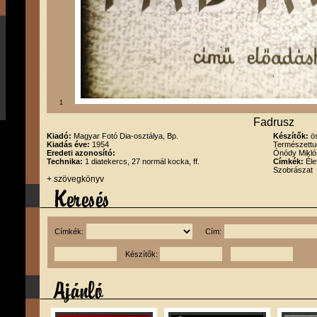
1
Fadrusz
Kiadó:
Magyar Fotó Dia-osztálya, Bp.
Készítők:
ö
Kiadás éve:
1954
Természettud
Eredeti azonosító:
Ónódy Miklós
Technika:
1 diatekercs, 27 normál kocka, ff.
Címkék:
Éle
Szobrászat
+ szövegkönyv
Címkék:
Cím:
Készítők: