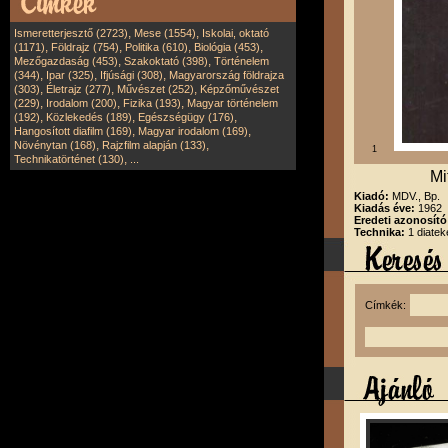
,
,
Ismeretterjesztő (2723)
Mese (1554)
Iskolai, oktató
,
,
,
,
(1171)
Földrajz (754)
Politika (610)
Biológia (453)
,
,
Mezőgazdaság (453)
Szakoktató (398)
Történelem
,
,
,
(344)
Ipar (325)
Ifjúsági (308)
Magyarország földrajza
,
,
,
(303)
Életrajz (277)
Művészet (252)
Képzőművészet
,
,
,
(229)
Irodalom (200)
Fizika (193)
Magyar történelem
,
,
,
(192)
Közlekedés (189)
Egészségügy (176)
,
,
Hangosított diafilm (169)
Magyar irodalom (169)
,
,
Növénytan (168)
Rajzfilm alapján (133)
1
,
Technikatörténet (130)
...
Mi
Kiadó:
MDV., Bp.
Kiadás éve:
1962
Eredeti azonosít
Technika:
1 diatek
Címkék: