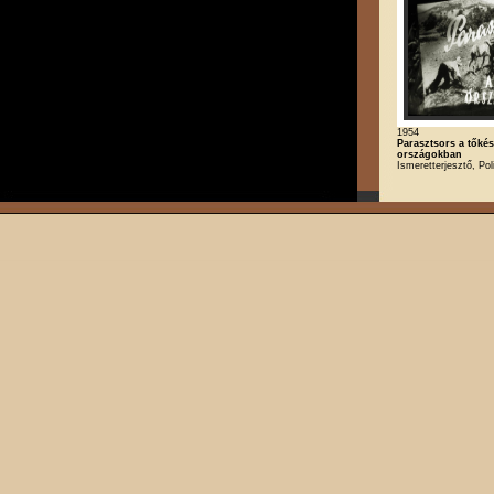
1954
Parasztsors a tőkés
országokban
Ismeretterjesztő, Poli