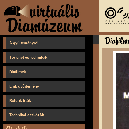
A gyűjteményről
Történet és technikák
Diafilmek
Link gyűjtemény
Rólunk írták
Technikai eszközök