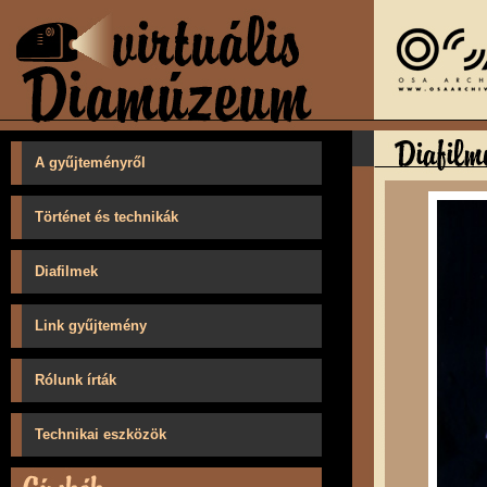
A gyűjteményről
Történet és technikák
Diafilmek
Link gyűjtemény
Rólunk írták
Technikai eszközök