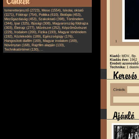
,
,
Ismeretterjesztő (2723)
Mese (1554)
Iskolai, oktató
,
,
,
,
(1171)
Földrajz (754)
Politika (610)
Biológia (453)
,
,
Mezőgazdaság (453)
Szakoktató (398)
Történelem
,
,
,
(344)
Ipar (325)
Ifjúsági (308)
Magyarország földrajza
,
,
,
(303)
Életrajz (277)
Művészet (252)
Képzőművészet
,
,
,
(229)
Irodalom (200)
Fizika (193)
Magyar történelem
,
,
,
(192)
Közlekedés (189)
Egészségügy (176)
,
,
Hangosított diafilm (169)
Magyar irodalom (169)
1
,
,
Növénytan (168)
Rajzfilm alapján (133)
,
Technikatörténet (130)
...
Kiadó:
MDV., Bp.
Kiadás éve:
1962
Eredeti azonosít
Technika:
1 diatek
Címkék: