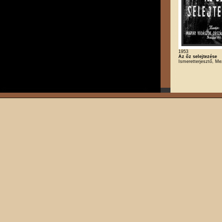
1953
Az őz selejtezése
Ismeretterjesztő, M