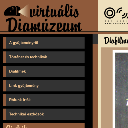
A gyűjteményről
Történet és technikák
Diafilmek
Link gyűjtemény
Rólunk írták
Technikai eszközök