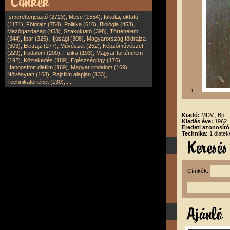
,
,
Ismeretterjesztő (2723)
Mese (1554)
Iskolai, oktató
,
,
,
,
(1171)
Földrajz (754)
Politika (610)
Biológia (453)
,
,
Mezőgazdaság (453)
Szakoktató (398)
Történelem
,
,
,
(344)
Ipar (325)
Ifjúsági (308)
Magyarország földrajza
,
,
,
(303)
Életrajz (277)
Művészet (252)
Képzőművészet
,
,
,
(229)
Irodalom (200)
Fizika (193)
Magyar történelem
,
,
,
(192)
Közlekedés (189)
Egészségügy (176)
,
,
Hangosított diafilm (169)
Magyar irodalom (169)
,
,
Növénytan (168)
Rajzfilm alapján (133)
,
Technikatörténet (130)
...
1
Kiadó:
MDV., Bp.
Kiadás éve:
1962
Eredeti azonosít
Technika:
1 diatek
Címkék: