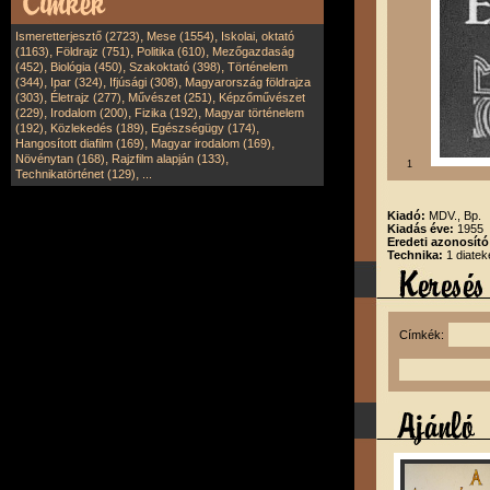
,
,
Ismeretterjesztő (2723)
Mese (1554)
Iskolai, oktató
,
,
,
(1163)
Földrajz (751)
Politika (610)
Mezőgazdaság
,
,
,
(452)
Biológia (450)
Szakoktató (398)
Történelem
,
,
,
(344)
Ipar (324)
Ifjúsági (308)
Magyarország földrajza
,
,
,
(303)
Életrajz (277)
Művészet (251)
Képzőművészet
,
,
,
(229)
Irodalom (200)
Fizika (192)
Magyar történelem
,
,
,
(192)
Közlekedés (189)
Egészségügy (174)
,
,
Hangosított diafilm (169)
Magyar irodalom (169)
,
,
Növénytan (168)
Rajzfilm alapján (133)
1
,
Technikatörténet (129)
...
Kiadó:
MDV., Bp.
Kiadás éve:
1955
Eredeti azonosító
Technika:
1 diatek
Címkék: