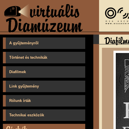
A gyűjteményről
Történet és technikák
Diafilmek
Link gyűjtemény
Rólunk írták
Technikai eszközök