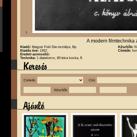
1
A modern filmtechnika 
Kiadó:
Magyar Fotó Dia-osztálya, Bp.
Készítők:
N
Kiadás éve:
1952
Címkék:
Ism
Eredeti azonosító:
Technika:
1 diatekercs, 89 leica kocka, ff.
Címkék:
Cím:
Készítők: