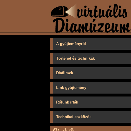
A gyűjteményről
Történet és technikák
Diafilmek
Link gyűjtemény
Rólunk írták
Technikai eszközök