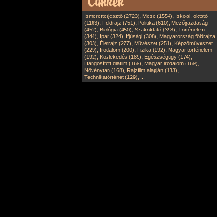
,
,
Ismeretterjesztő (2723)
Mese (1554)
Iskolai, oktató
,
,
,
(1163)
Földrajz (751)
Politika (610)
Mezőgazdaság
,
,
,
(452)
Biológia (450)
Szakoktató (398)
Történelem
,
,
,
(344)
Ipar (324)
Ifjúsági (308)
Magyarország földrajza
,
,
,
(303)
Életrajz (277)
Művészet (251)
Képzőművészet
,
,
,
(229)
Irodalom (200)
Fizika (192)
Magyar történelem
,
,
,
(192)
Közlekedés (189)
Egészségügy (174)
,
,
Hangosított diafilm (169)
Magyar irodalom (169)
,
,
Növénytan (168)
Rajzfilm alapján (133)
,
Technikatörténet (129)
...