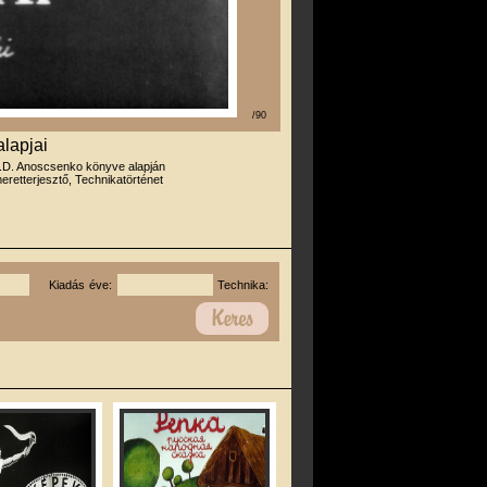
/90
alapjai
.D. Anoscsenko könyve alapján
eretterjesztő, Technikatörténet
Kiadás éve:
Technika: