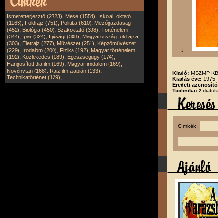
,
,
Ismeretterjesztő (2723)
Mese (1554)
Iskolai, oktató
,
,
,
(1163)
Földrajz (751)
Politika (610)
Mezőgazdaság
,
,
,
(452)
Biológia (450)
Szakoktató (398)
Történelem
,
,
,
(344)
Ipar (324)
Ifjúsági (308)
Magyarország földrajza
,
,
,
(303)
Életrajz (277)
Művészet (251)
Képzőművészet
,
,
,
(229)
Irodalom (200)
Fizika (192)
Magyar történelem
1
,
,
,
(192)
Közlekedés (189)
Egészségügy (174)
,
,
Hangosított diafilm (169)
Magyar irodalom (169)
,
,
Növénytan (168)
Rajzfilm alapján (133)
Kiadó:
MSZMP KB. 
,
Technikatörténet (129)
...
Kiadás éve:
1975
Eredeti azonosít
Technika:
2 diatek
Címkék: