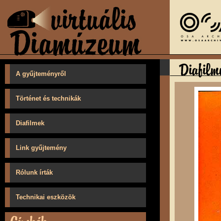
A gyűjteményről
Történet és technikák
Diafilmek
Link gyűjtemény
Rólunk írták
Technikai eszközök