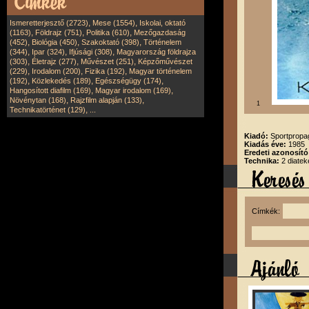
,
,
Ismeretterjesztő (2723)
Mese (1554)
Iskolai, oktató
,
,
,
(1163)
Földrajz (751)
Politika (610)
Mezőgazdaság
,
,
,
(452)
Biológia (450)
Szakoktató (398)
Történelem
,
,
,
(344)
Ipar (324)
Ifjúsági (308)
Magyarország földrajza
,
,
,
(303)
Életrajz (277)
Művészet (251)
Képzőművészet
,
,
,
(229)
Irodalom (200)
Fizika (192)
Magyar történelem
,
,
,
(192)
Közlekedés (189)
Egészségügy (174)
,
,
Hangosított diafilm (169)
Magyar irodalom (169)
,
,
Növénytan (168)
Rajzfilm alapján (133)
1
,
Technikatörténet (129)
...
Kiadó:
Sportpropag
Kiadás éve:
1985
Eredeti azonosít
Technika:
2 diatek
Címkék: