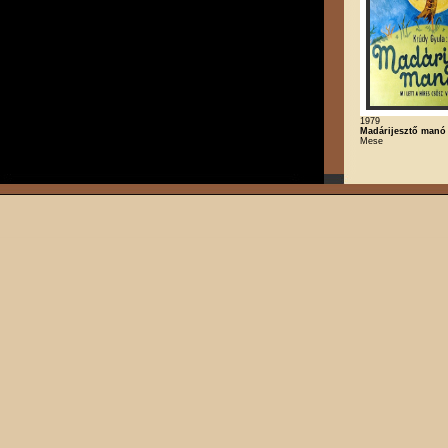
1979
Madárijesztő manó
Mese