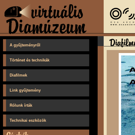
A gyűjteményről
Történet és technikák
Diafilmek
Link gyűjtemény
Rólunk írták
Technikai eszközök