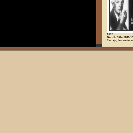
1982
Bartók Béla 1881-1
Életrajz, Ismeretterj