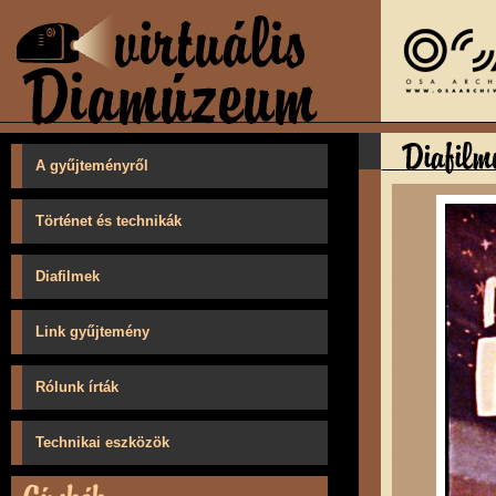
A gyűjteményről
Történet és technikák
Diafilmek
Link gyűjtemény
Rólunk írták
Technikai eszközök