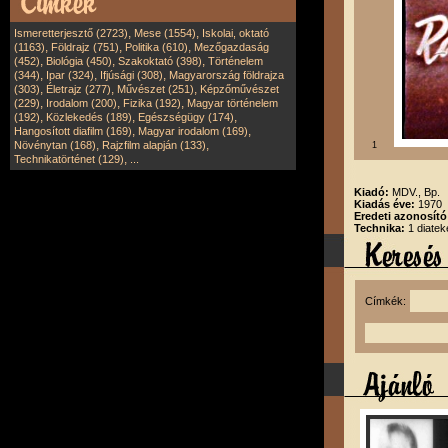
,
,
Ismeretterjesztő (2723)
Mese (1554)
Iskolai, oktató
,
,
,
(1163)
Földrajz (751)
Politika (610)
Mezőgazdaság
,
,
,
(452)
Biológia (450)
Szakoktató (398)
Történelem
,
,
,
(344)
Ipar (324)
Ifjúsági (308)
Magyarország földrajza
,
,
,
(303)
Életrajz (277)
Művészet (251)
Képzőművészet
,
,
,
(229)
Irodalom (200)
Fizika (192)
Magyar történelem
,
,
,
(192)
Közlekedés (189)
Egészségügy (174)
,
,
Hangosított diafilm (169)
Magyar irodalom (169)
,
,
Növénytan (168)
Rajzfilm alapján (133)
1
,
Technikatörténet (129)
...
Kiadó:
MDV., Bp.
Kiadás éve:
1970
Eredeti azonosító
Technika:
1 diatek
Címkék: