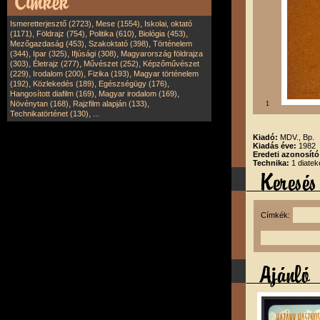
,
,
Ismeretterjesztő (2723)
Mese (1554)
Iskolai, oktató
,
,
,
,
(1171)
Földrajz (754)
Politika (610)
Biológia (453)
,
,
Mezőgazdaság (453)
Szakoktató (398)
Történelem
,
,
,
(344)
Ipar (325)
Ifjúsági (308)
Magyarország földrajza
,
,
,
(303)
Életrajz (277)
Művészet (252)
Képzőművészet
,
,
,
(229)
Irodalom (200)
Fizika (193)
Magyar történelem
,
,
,
(192)
Közlekedés (189)
Egészségügy (176)
,
,
Hangosított diafilm (169)
Magyar irodalom (169)
,
,
Növénytan (168)
Rajzfilm alapján (133)
1
,
Technikatörténet (130)
...
Kiadó:
MDV., Bp.
Kiadás éve:
1982
Eredeti azonosító
Technika:
1 diatek
Címkék: