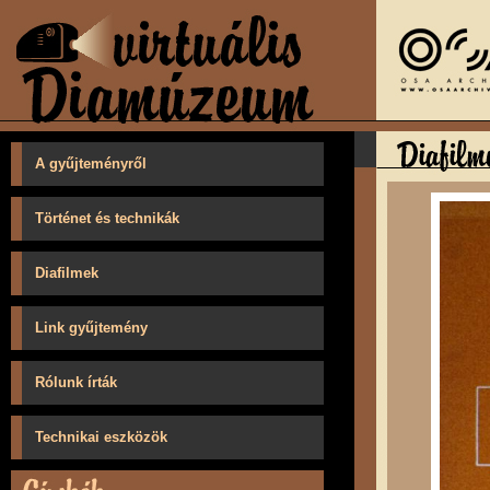
A gyűjteményről
Történet és technikák
Diafilmek
Link gyűjtemény
Rólunk írták
Technikai eszközök