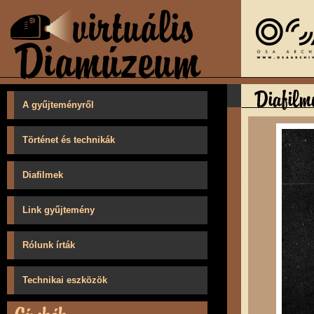
A gyűjteményről
Történet és technikák
Diafilmek
Link gyűjtemény
Rólunk írták
Technikai eszközök