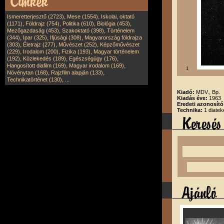
,
,
Ismeretterjesztő (2723)
Mese (1554)
Iskolai, oktató
,
,
,
,
(1171)
Földrajz (754)
Politika (610)
Biológia (453)
,
,
Mezőgazdaság (453)
Szakoktató (398)
Történelem
,
,
,
(344)
Ipar (325)
Ifjúsági (308)
Magyarország földrajza
,
,
,
(303)
Életrajz (277)
Művészet (252)
Képzőművészet
,
,
,
(229)
Irodalom (200)
Fizika (193)
Magyar történelem
,
,
,
(192)
Közlekedés (189)
Egészségügy (176)
,
,
Hangosított diafilm (169)
Magyar irodalom (169)
1
,
,
Növénytan (168)
Rajzfilm alapján (133)
,
Technikatörténet (130)
...
Kiadó:
MDV., Bp.
Kiadás éve:
1963
Eredeti azonosít
Technika:
1 diatek