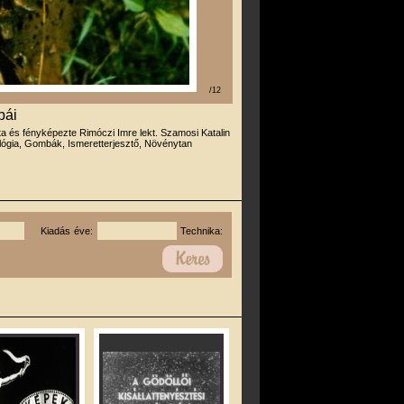
/12
bái
rta és fényképezte Rimóczi Imre lekt. Szamosi Katalin
lógia, Gombák, Ismeretterjesztő, Növénytan
Kiadás éve:
Technika: