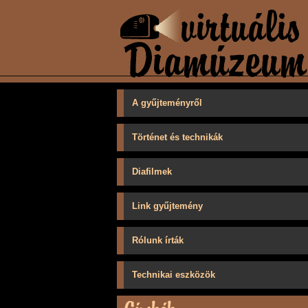
A gyűjteményről
Történet és technikák
Diafilmek
Link gyűjtemény
Rólunk írták
Technikai eszközök