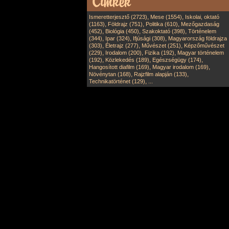
,
,
Ismeretterjesztő (2723)
Mese (1554)
Iskolai, oktató
,
,
,
(1163)
Földrajz (751)
Politika (610)
Mezőgazdaság
,
,
,
(452)
Biológia (450)
Szakoktató (398)
Történelem
,
,
,
(344)
Ipar (324)
Ifjúsági (308)
Magyarország földrajza
,
,
,
(303)
Életrajz (277)
Művészet (251)
Képzőművészet
,
,
,
(229)
Irodalom (200)
Fizika (192)
Magyar történelem
,
,
,
(192)
Közlekedés (189)
Egészségügy (174)
,
,
Hangosított diafilm (169)
Magyar irodalom (169)
,
,
Növénytan (168)
Rajzfilm alapján (133)
,
Technikatörténet (129)
...