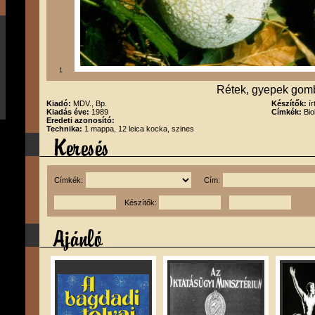
1
Rétek, gyepek gom
Kiadó:
MDV., Bp.
Készítők:
í
Kiadás éve:
1989
Címkék:
Bio
Eredeti azonosító:
Technika:
1 mappa, 12 leica kocka, szines
Címkék:
Cím:
Készítők: