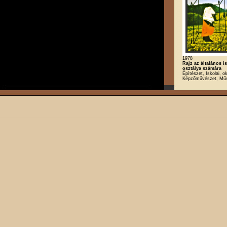
1978
Rajz az általános is
osztálya számára
Építészet, Iskolai, ok
Képzőművészet, Mű