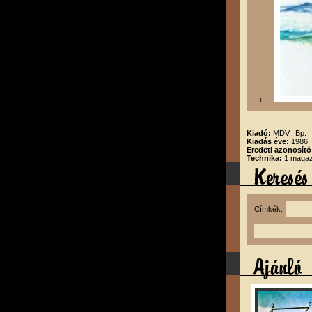
1
Kiadó:
MDV., Bp.
Kiadás éve:
1986
Eredeti azonosító
Technika:
1 magazi
Címkék: