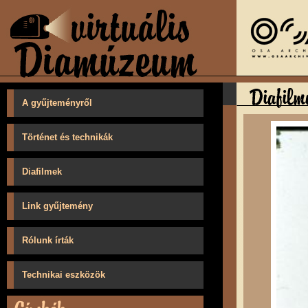
A gyűjteményről
Történet és technikák
Diafilmek
Link gyűjtemény
Rólunk írták
Technikai eszközök