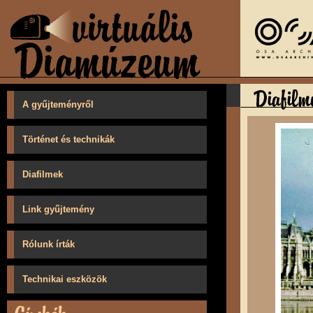
A gyűjteményről
Történet és technikák
Diafilmek
Link gyűjtemény
Rólunk írták
Technikai eszközök