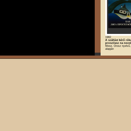
1982
A szállást kérő rók
proszilasz na nocs
Mese, Orosz nyelvű,
alapján