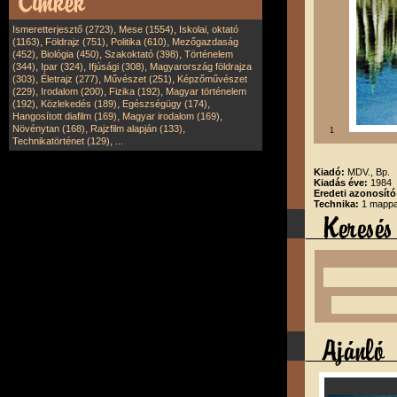
,
,
Ismeretterjesztő (2723)
Mese (1554)
Iskolai, oktató
,
,
,
(1163)
Földrajz (751)
Politika (610)
Mezőgazdaság
,
,
,
(452)
Biológia (450)
Szakoktató (398)
Történelem
,
,
,
(344)
Ipar (324)
Ifjúsági (308)
Magyarország földrajza
,
,
,
(303)
Életrajz (277)
Művészet (251)
Képzőművészet
,
,
,
(229)
Irodalom (200)
Fizika (192)
Magyar történelem
,
,
,
(192)
Közlekedés (189)
Egészségügy (174)
,
,
Hangosított diafilm (169)
Magyar irodalom (169)
,
,
Növénytan (168)
Rajzfilm alapján (133)
1
,
Technikatörténet (129)
...
Kiadó:
MDV., Bp.
Kiadás éve:
1984
Eredeti azonosító
Technika:
1 mappa