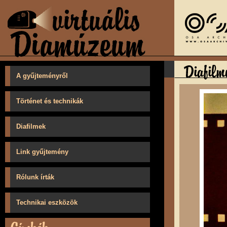
A gyűjteményről
Történet és technikák
Diafilmek
Link gyűjtemény
Rólunk írták
Technikai eszközök