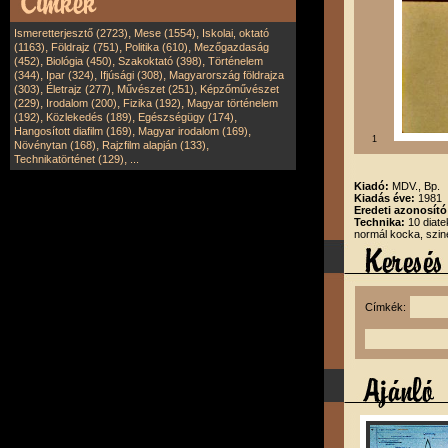
,
,
Ismeretterjesztő (2723)
Mese (1554)
Iskolai, oktató
,
,
,
(1163)
Földrajz (751)
Politika (610)
Mezőgazdaság
,
,
,
(452)
Biológia (450)
Szakoktató (398)
Történelem
,
,
,
(344)
Ipar (324)
Ifjúsági (308)
Magyarország földrajza
,
,
,
(303)
Életrajz (277)
Művészet (251)
Képzőművészet
,
,
,
(229)
Irodalom (200)
Fizika (192)
Magyar történelem
,
,
,
(192)
Közlekedés (189)
Egészségügy (174)
,
,
Hangosított diafilm (169)
Magyar irodalom (169)
1
,
,
Növénytan (168)
Rajzfilm alapján (133)
,
Technikatörténet (129)
...
Kiadó:
MDV., Bp.
Kiadás éve:
1981
Eredeti azonosít
Technika:
10 diate
normál kocka, szin
Címkék: