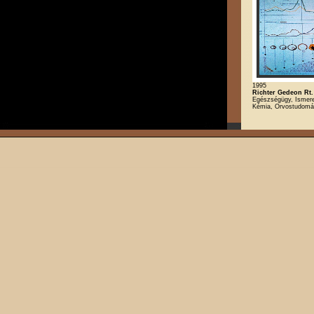
1995
Richter Gedeon Rt.
Egészségügy, Ismeret
Kémia, Orvostudom