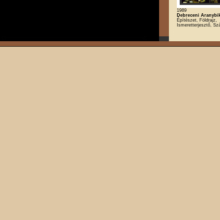
1989
Debreceni Aranybi
Építészet, Földrajz,
Ismeretterjesztő, Sz