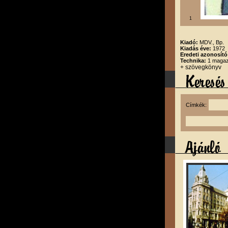
1
Kiadó:
MDV., Bp.
Kiadás éve:
1972
Eredeti azonosító
Technika:
1 magazi
+ szövegkönyv
Címkék: