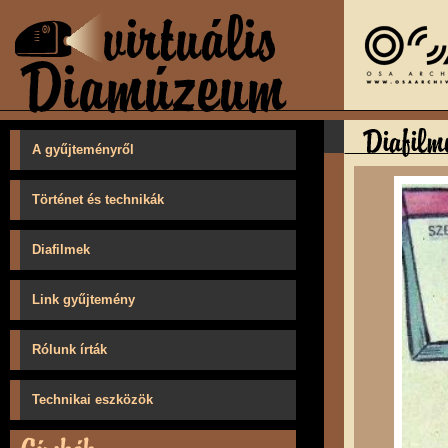
A gyűjteményről
Történet és technikák
Diafilmek
Link gyűjtemény
Rólunk írták
Technikai eszközök