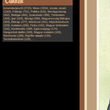
,
,
Ismeretterjesztő (2723)
Mese (1554)
Iskolai, oktató
,
,
,
(1163)
Földrajz (751)
Politika (610)
Mezőgazdaság
,
,
,
(452)
Biológia (450)
Szakoktató (398)
Történelem
,
,
,
(344)
Ipar (324)
Ifjúsági (308)
Magyarország földrajza
,
,
,
(303)
Életrajz (277)
Művészet (251)
Képzőművészet
,
,
,
(229)
Irodalom (200)
Fizika (192)
Magyar történelem
,
,
,
(192)
Közlekedés (189)
Egészségügy (174)
,
,
Hangosított diafilm (169)
Magyar irodalom (169)
,
,
Növénytan (168)
Rajzfilm alapján (133)
,
Technikatörténet (129)
...