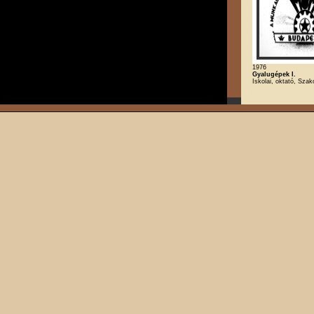
1976
Gyalugépek I.
Iskolai, oktató, Szak