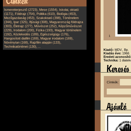
,
,
Ismeretterjesztő (2723)
Mese (1554)
Iskolai, oktató
,
,
,
,
(1171)
Földrajz (754)
Politika (610)
Biológia (453)
,
,
Mezőgazdaság (453)
Szakoktató (398)
Történelem
,
,
,
(344)
Ipar (325)
Ifjúsági (308)
Magyarország földrajza
,
,
,
(303)
Életrajz (277)
Művészet (252)
Képzőművészet
,
,
,
(229)
Irodalom (200)
Fizika (193)
Magyar történelem
,
,
,
(192)
Közlekedés (189)
Egészségügy (176)
1
,
,
Hangosított diafilm (169)
Magyar irodalom (169)
,
,
Növénytan (168)
Rajzfilm alapján (133)
,
Technikatörténet (130)
...
Kiadó:
MDV., Bp.
Kiadás éve:
1966
Eredeti azonosító
Technika:
1 diatek
Címkék: