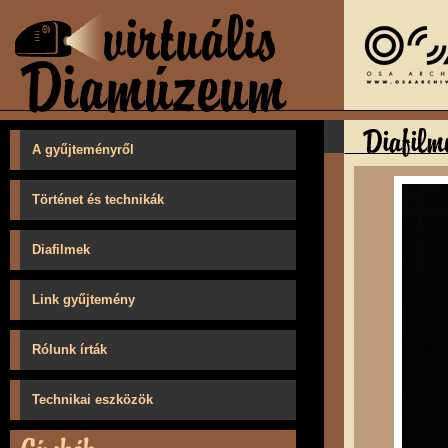
A gyűjteményről
Történet és technikák
Diafilmek
Link gyűjtemény
Rólunk írták
Technikai eszközök