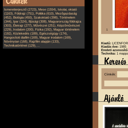
,
,
Ismeretterjesztő (2723)
Mese (1554)
Iskolai, oktató
,
,
,
(1163)
Földrajz (751)
Politika (610)
Mezőgazdaság
,
,
,
(452)
Biológia (450)
Szakoktató (398)
Történelem
,
,
,
(344)
Ipar (324)
Ifjúsági (308)
Magyarország földrajza
,
,
,
(303)
Életrajz (277)
Művészet (251)
Képzőművészet
,
,
,
(229)
Irodalom (200)
Fizika (192)
Magyar történelem
1
,
,
,
(192)
Közlekedés (189)
Egészségügy (174)
,
,
Hangosított diafilm (169)
Magyar irodalom (169)
,
,
Növénytan (168)
Rajzfilm alapján (133)
Kiadó:
LICENFORG
,
Technikatörténet (129)
...
Kiadás éve:
1985
Eredeti azonosító
Technika:
1 mappa
Címkék: