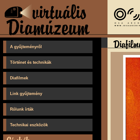
A gyűjteményről
Történet és technikák
Diafilmek
Link gyűjtemény
Rólunk írták
Technikai eszközök